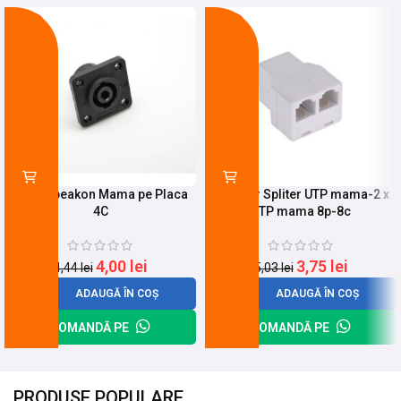
-10%
-25%
Mufa Speakon Mama pe Placa
Adaptor Spliter UTP mama-2 x
4C
UTP mama 8p-8c
4,00
lei
3,75
lei
4,44
lei
5,03
lei
ADAUGĂ ÎN COȘ
ADAUGĂ ÎN COȘ
COMANDĂ PE
COMANDĂ PE
PRODUSE POPULARE