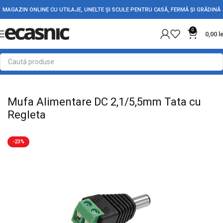
MAGAZIN ONLINE CU UTILAJE, UNELTE ȘI SCULE PENTRU CASĂ, FERMĂ ȘI GRĂDINĂ
0
0,00
l
Prima pagină
Electrice
Adaptori Conectori & Mufe
Mufa Alimentare DC 2,1/5,5mm Tata cu
Regleta
-23%