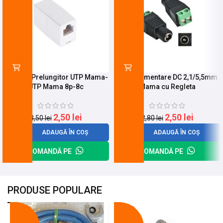
Adaptor Prelungitor UTP Mama-
Mufa Alimentare DC 2,1/5,5mm
UTP Mama 8p-8c
Mama cu Regleta
2,50
lei
2,50
lei
3,50
lei
2,80
lei
ADAUGĂ ÎN COȘ
ADAUGĂ ÎN COȘ
COMANDĂ PE
COMANDĂ PE
PRODUSE POPULARE
-18%
-10%