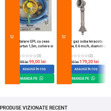
Kit instalare GPL cu ceas
Arzator gaz soba teracota
butelie, furtun 1,5m, coliere si
A600, 6 kw, 0.6 mc/h, diametru
cheie de strangere
90 mm
(3)
(2)
99,00
lei
179,20
lei
120,99
lei
200,00
lei
ADAUGĂ ÎN COȘ
ADAUGĂ ÎN COȘ
COMANDĂ PE
COMANDĂ PE
PRODUSE VIZIONATE RECENT