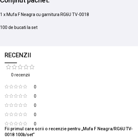
Conținut pachet:
1 x Mufa F Neagra cu garnitura RG6U TV-0018
100 de bucati la set
RECENZII
0 recenzii
0
0
0
0
0
Fii primul care scrii o recenzie pentru „Mufa F Neagra/RG6U TV-
0018 100b/set”