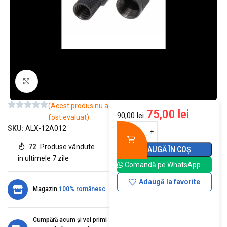
Mărește imaginea
(Acest produs nu a
75,00
lei
90,00
lei
fost evaluat)
SKU:
ALX-12A012
72
Produse vândute
ADAUGĂ ÎN COȘ
în ultimele 7 zile
Comandă pe WhatsApp
Adaugă la favorite
Magazin
100% românesc
.
Cumpără acum și vei primi