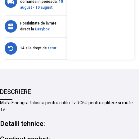
comanda în perioada:
10
august
-
10 august
.
Posibilitate de livrare
direct la
Easybox
.
14 zile drept de
retur
.
DESCRIERE
Mufa F neagra folosita pentru cablu Tv RG6U pentru splitere si mufe
Tv.
Detalii tehnice: