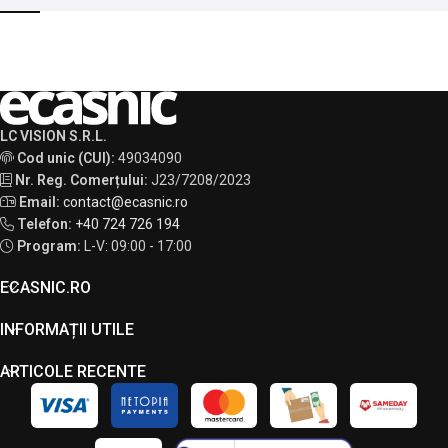
LC VISION S.R.L.
Cod unic (CUI):
49034090
Nr. Reg. Comerțului:
J23/7208/2023
Email:
contact@ecasnic.ro
Telefon:
+40 724 726 194
Program:
L-V: 09:00 - 17:00
ECASNIC.RO
INFORMAȚII UTILE
ARTICOLE RECENTE