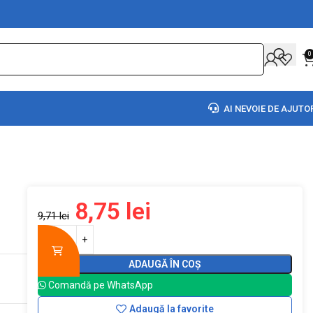
0
AI NEVOIE DE AJUTO
8,75
lei
9,71
lei
ADAUGĂ ÎN COȘ
Comandă pe WhatsApp
Adaugă la favorite