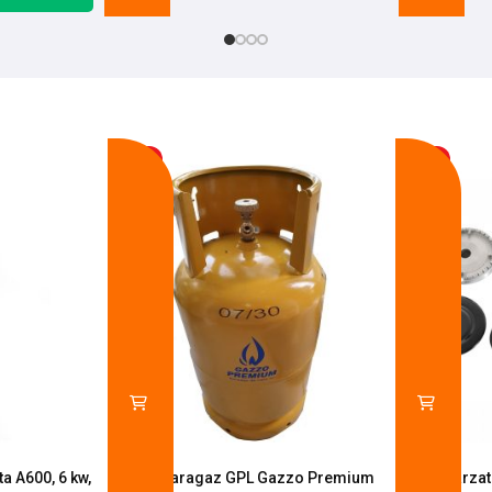
-17%
-14%
a A600, 6 kw,
Butelie aragaz GPL Gazzo Premium
Set 4 arza