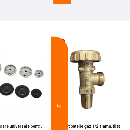
-13%
toare universale pentru
Robinet butelie gaz 1/2 alama, filet
S