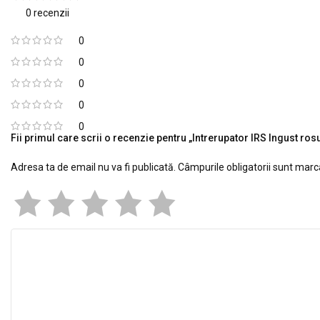
0 recenzii
0
0
0
0
0
Fii primul care scrii o recenzie pentru „Intrerupator IRS Ingust r
Adresa ta de email nu va fi publicată.
Câmpurile obligatorii sunt mar