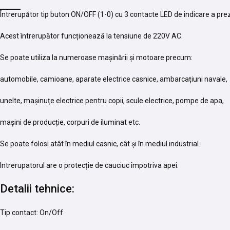
Întrerupător tip buton ON/OFF (1-0) cu 3 contacte LED de indicare a prez
Acest întrerupător funcționează la tensiune de 220V AC.
Se poate utiliza la numeroase mașinării și motoare precum:
automobile, camioane, aparate electrice casnice, ambarcațiuni navale,
unelte, mașinuțe electrice pentru copii, scule electrice, pompe de apa,
mașini de producție, corpuri de iluminat etc.
Se poate folosi atât în mediul casnic, cât și în mediul industrial.
Intrerupatorul are o protecție de cauciuc împotriva apei.
Detalii tehnice:
Tip contact: On/Off