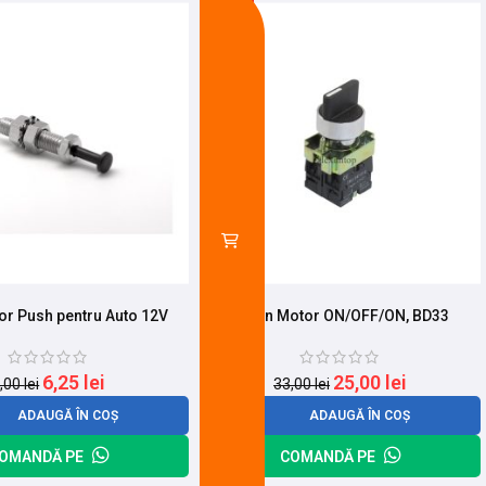
-24%
tor Push pentru Auto 12V
Buton Motor ON/OFF/ON, BD33
6,25
lei
25,00
lei
,00
lei
33,00
lei
ADAUGĂ ÎN COȘ
ADAUGĂ ÎN COȘ
OMANDĂ PE
COMANDĂ PE