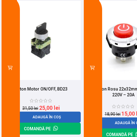
-21%
-21%
Buton Motor ON/OFF, BD23
Push Buton Rosu 22x32mm
220V – 20A
25,00
lei
31,50
lei
15,00
18,90
lei
ADAUGĂ ÎN COȘ
ADAUGĂ ÎN 
COMANDĂ PE
COMANDĂ PE