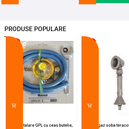
PRODUSE POPULARE
-18%
-10%
Kit instalare GPL cu ceas butelie,
Arzator gaz soba teracot