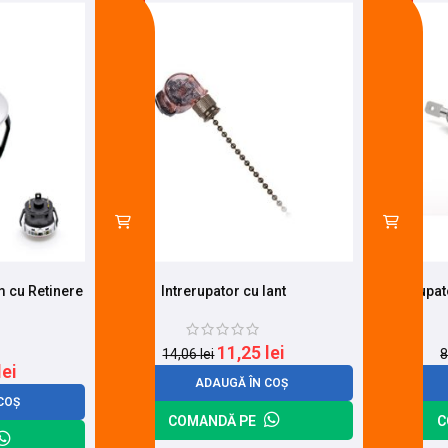
-20%
-22%
 cu Retinere
Intrerupator cu lant
Intrerupa
11,25
lei
14,06
lei
8
lei
ADAUGĂ ÎN COȘ
COȘ
COMANDĂ PE
C