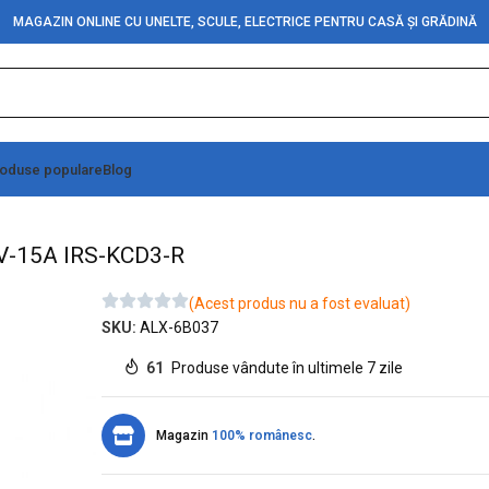
MAGAZIN ONLINE CU UNELTE, SCULE, ELECTRICE PENTRU CASĂ ȘI GRĂDINĂ
oduse populare
Blog
 3C cu cauciuc 220V-15A IRS-KCD3-R
20V-15A IRS-KCD3-R
(Acest produs nu a fost evaluat)
SKU:
ALX-6B037
61
Produse vândute în ultimele 7 zile
Magazin
100% românesc
.