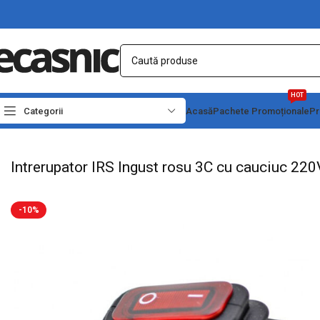
HOT
Categorii
Acasă
Pachete Promoționale
Pr
Prima pagină
Electrice
Intrerupatoare - Butoane
Intrerupator IRS Ingust rosu
Intrerupator IRS Ingust rosu 3C cu cauciuc 2
-10%