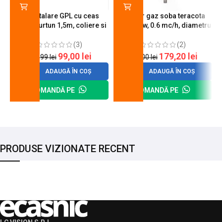
Kit instalare GPL cu ceas
Arzator gaz soba teracota
butelie, furtun 1,5m, coliere si
A600, 6 kw, 0.6 mc/h, diametru
cheie de strangere
90 mm
(3)
(2)
99,00
lei
179,20
lei
120,99
lei
200,00
lei
ADAUGĂ ÎN COȘ
ADAUGĂ ÎN COȘ
COMANDĂ PE
COMANDĂ PE
PRODUSE VIZIONATE RECENT