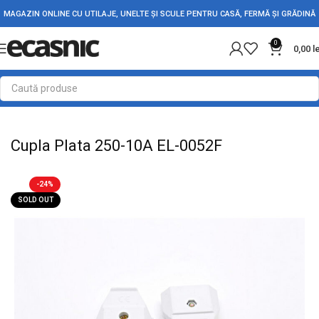
MAGAZIN ONLINE CU UTILAJE, UNELTE ȘI SCULE PENTRU CASĂ, FERMĂ ȘI GRĂDINĂ
0
0,00
l
Prima pagină
Conectica
Dulii - Stechere - Cuple
Cupla Plata 250-10A EL-0052F
-24%
SOLD OUT