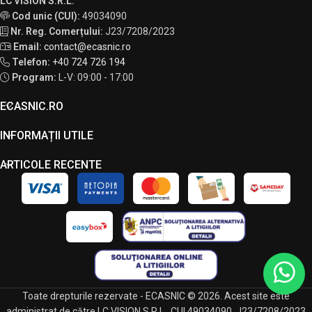
LC VISION S.R.L.
Cod unic (CUI):
49034090
Nr. Reg. Comerțului:
J23/7208/2023
Email:
contact@ecasnic.ro
Telefon:
+40 724 726 194
Program:
L-V: 09:00 - 17:00
ECASNIC.RO
INFORMAȚII UTILE
ARTICOLE RECENTE
Toate drepturile rezervate - ECASNIC © 2026. Acest site este
administrat de către LC VISION S.R.L., CUI 49034090, J23/7208/2023