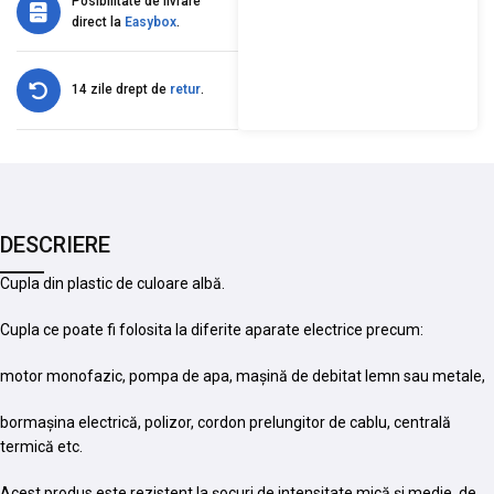
Posibilitate de livrare
direct la
Easybox
.
14 zile drept de
retur
.
DESCRIERE
Cupla din plastic de culoare albă.
Cupla ce poate fi folosita la diferite aparate electrice precum:
motor monofazic, pompa de apa, mașină de debitat lemn sau metale,
bormașina electrică, polizor, cordon prelungitor de cablu, centrală
termică etc.
Acest produs este rezistent la șocuri de intensitate mică și medie, de