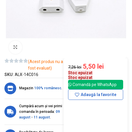
Mărește imaginea
(Acest produs nu a
5,50
lei
7,26
lei
fost evaluat)
Stoc epuizat
SKU:
ALX-14C016
Stoc epuizat
Comandă pe WhatsApp
Magazin
100% românesc
.
Adaugă la favorite
Cumpără acum și vei primi
comanda în perioada:
09
august
-
11 august
.