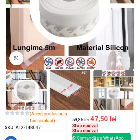
Mărește imaginea
(Acest produs nu a
47,50
lei
59,85
lei
fost evaluat)
Stoc epuizat
SKU:
ALX-14B047
Stoc epuizat
Comandă pe WhatsApp