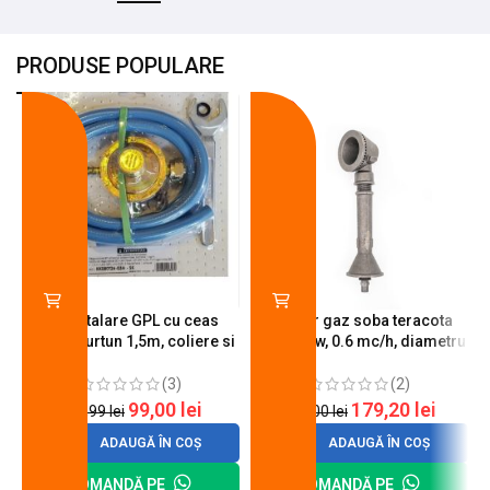
PRODUSE POPULARE
-18%
-10%
Kit instalare GPL cu ceas
Arzator gaz soba teracota
butelie, furtun 1,5m, coliere si
A600, 6 kw, 0.6 mc/h, diametru
cheie de strangere
90 mm
(3)
(2)
99,00
lei
179,20
lei
120,99
lei
200,00
lei
ADAUGĂ ÎN COȘ
ADAUGĂ ÎN COȘ
COMANDĂ PE
COMANDĂ PE