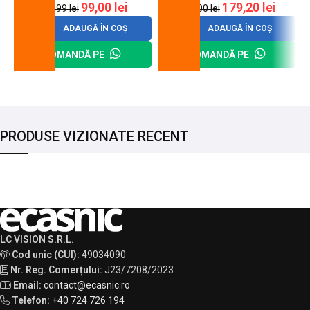
99,00
lei
179,20
lei
120,99
lei
200,00
lei
ADAUGĂ ÎN COȘ
ADAUGĂ ÎN COȘ
COMANDĂ PE
COMANDĂ PE
PRODUSE VIZIONATE RECENT
LC VISION S.R.L.
Cod unic (CUI):
49034090
Nr. Reg. Comerțului:
J23/7208/2023
Email:
contact@ecasnic.ro
Telefon:
+40 724 726 194