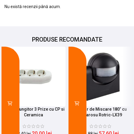
Nu există recenzii până acum.
PRODUSE RECOMANDATE
-15%
-23%
Cap Prelungitor 3 Prize cu CP si
Senzor de Miscare 180˚ cu
Ceramica
Infrarosu Rotric-LX39
20,00
lei
57,60
lei
23,40
lei
74,88
lei