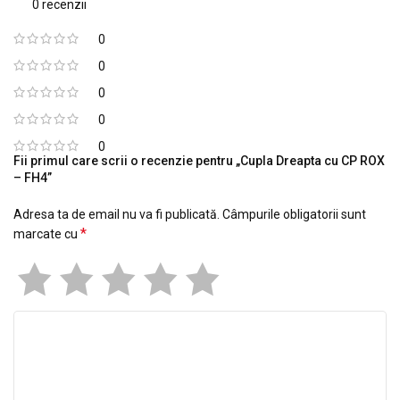
0 recenzii
0
0
0
0
0
Fii primul care scrii o recenzie pentru „Cupla Dreapta cu CP ROX
– FH4”
Adresa ta de email nu va fi publicată.
Câmpurile obligatorii sunt
*
marcate cu