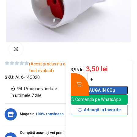
Mărește imaginea
(Acest produs nu a
3,50
lei
3,96
lei
fost evaluat)
SKU:
ALX-14C020
94
Produse vândute
ADAUGĂ ÎN COȘ
în ultimele 7 zile
Comandă pe WhatsApp
Adaugă la favorite
Magazin
100% românesc
.
Cumpără acum și vei primi