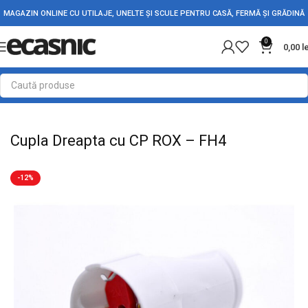
MAGAZIN ONLINE CU UTILAJE, UNELTE ȘI SCULE PENTRU CASĂ, FERMĂ ȘI GRĂDINĂ
0
0,00
l
Prima pagină
Conectica
Dulii - Stechere - Cuple
Cupla Dreapta cu CP ROX – FH4
-12%