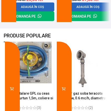
ADAUGĂ ÎN COȘ
ADAUGĂ ÎN COȘ
COMANDĂ PE
COMANDĂ PE
PRODUSE POPULARE
-18%
-10%
Kit instalare GPL cu ceas
Arzator gaz soba teracota
butelie, furtun 1,5m, coliere si
A600, 6 kw, 0.6 mc/h, diametru
cheie de strangere
90 mm
(3)
(2)