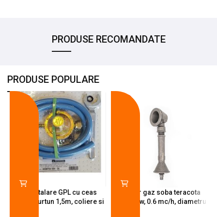
PRODUSE RECOMANDATE
PRODUSE POPULARE
-18%
-10%
Kit instalare GPL cu ceas
Arzator gaz soba teracota
butelie, furtun 1,5m, coliere si
A600, 6 kw, 0.6 mc/h, diametru
cheie de strangere
90 mm