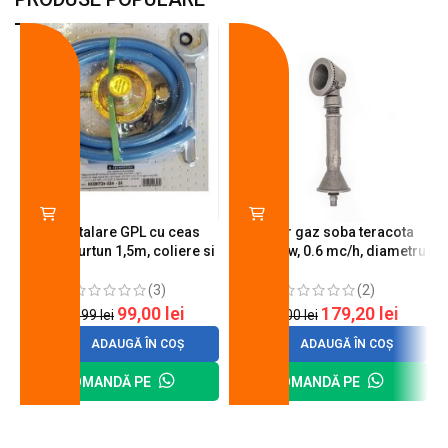
-18%
-10%
Kit instalare GPL cu ceas
Arzator gaz soba teracota
butelie, furtun 1,5m, coliere si
A600, 6 kw, 0.6 mc/h, diametru
cheie de strangere
90 mm
(3)
(2)
99,00
lei
179,20
lei
120,99
lei
200,00
lei
ADAUGĂ ÎN COȘ
ADAUGĂ ÎN COȘ
COMANDĂ PE
COMANDĂ PE