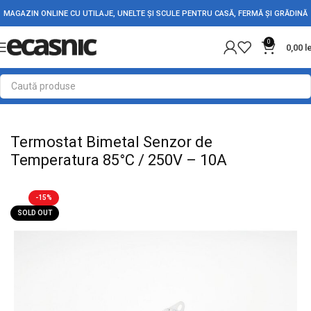
MAGAZIN ONLINE CU UTILAJE, UNELTE ȘI SCULE PENTRU CASĂ, FERMĂ ȘI GRĂDINĂ
0
0,00
l
Prima pagină
Electrice
Termostate & Protectii
Termostat Bimetal Senzor de
Temperatura 85°C / 250V – 10A
-15%
SOLD OUT