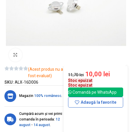
Mărește imaginea
(Acest produs nu a
10,00
lei
11,70
lei
fost evaluat)
Stoc epuizat
SKU:
ALX-16D006
Stoc epuizat
Comandă pe WhatsApp
Magazin
100% românesc
.
Adaugă la favorite
Cumpără acum și vei primi
comanda în perioada:
12
august
-
14 august
.