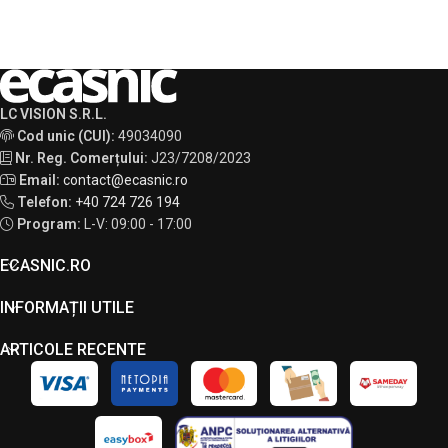
LC VISION S.R.L.
Cod unic (CUI):
49034090
Nr. Reg. Comerțului:
J23/7208/2023
Email:
contact@ecasnic.ro
Telefon:
+40 724 726 194
Program:
L-V: 09:00 - 17:00
ECASNIC.RO
INFORMAȚII UTILE
ARTICOLE RECENTE