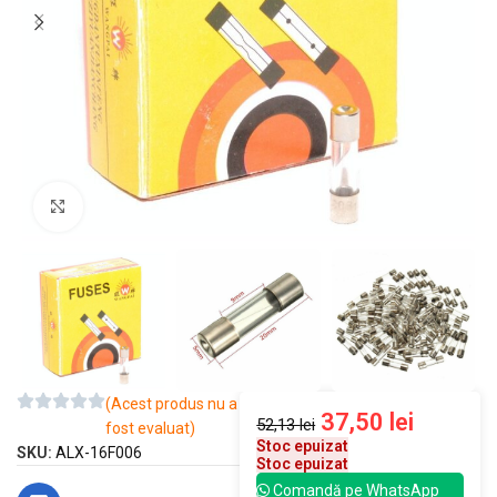
Mărește imaginea
(Acest produs nu a
37,50
lei
52,13
lei
fost evaluat)
Stoc epuizat
SKU:
ALX-16F006
Stoc epuizat
Comandă pe WhatsApp