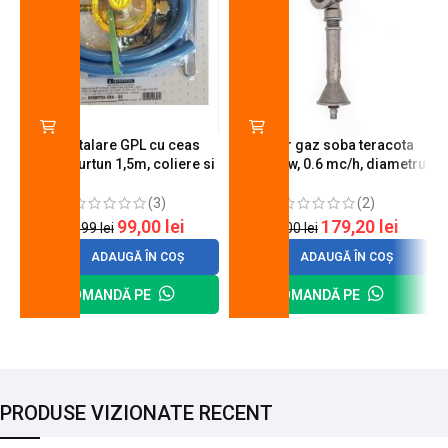
Kit instalare GPL cu ceas
Arzator gaz soba teracota
butelie, furtun 1,5m, coliere si
A600, 6 kw, 0.6 mc/h, diametru
cheie de strangere
90 mm
(3)
(2)
99,00
lei
179,20
lei
120,99
lei
200,00
lei
ADAUGĂ ÎN COȘ
ADAUGĂ ÎN COȘ
COMANDĂ PE
COMANDĂ PE
PRODUSE VIZIONATE RECENT