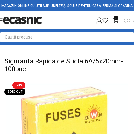
MAGAZIN ONLINE CU UTILAJE, UNELTE ȘI SCULE PENTRU CASĂ, FERMĂ ȘI GRĂDINĂ
0
0,00
l
Prima pagină
Electrice
Termostate & Protectii
Siguranta Rapida de Sticla 6A/5x20mm-
100buc
-28%
SOLD OUT