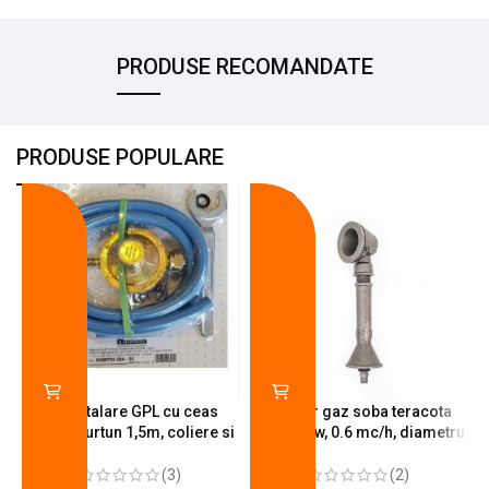
PRODUSE RECOMANDATE
PRODUSE POPULARE
-18%
-10%
Kit instalare GPL cu ceas
Arzator gaz soba teracota
butelie, furtun 1,5m, coliere si
A600, 6 kw, 0.6 mc/h, diametru
cheie de strangere
90 mm
(3)
(2)