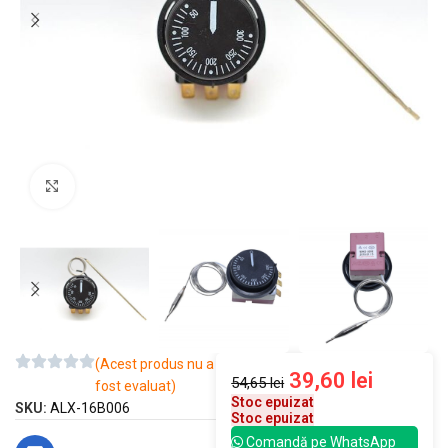
Mărește imaginea
(Acest produs nu a
39,60
lei
54,65
lei
fost evaluat)
Stoc epuizat
SKU:
ALX-16B006
Stoc epuizat
Comandă pe WhatsApp