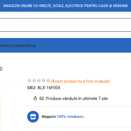
MAGAZIN ONLINE CU UNELTE, SCULE, ELECTRICE PENTRU CASĂ ȘI GRĂDINĂ
oduse populare
Blog
A/5x20mm-100buc
c
(Acest produs nu a fost evaluat)
SKU:
ALX-16F004
52
Produse vândute în ultimele 7 zile
Magazin
100% românesc
.