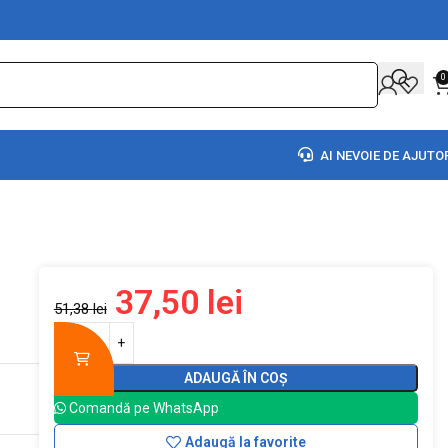
0
AI NEVOIE DE AJUTO
37,50
lei
51,38
lei
ADAUGĂ ÎN COȘ
Comandă pe WhatsApp
Adaugă la favorite