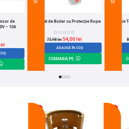
enzor de
Termostat de Boiler cu Protecție Roșie
Protectie 
50V – 10A
54,00
lei
73,98
lei
8
lei
ADAUGĂ ÎN COȘ
COȘ
COMANDĂ PE
C
-17%
-11%