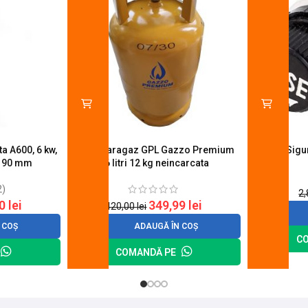
a A600, 6 kw,
Butelie aragaz GPL Gazzo Premium
Suport Sig
u 90 mm
26 litri 12 kg neincarcata
2)
2
20
lei
349,99
lei
420,00
lei
 COȘ
ADAUGĂ ÎN COȘ
C
COMANDĂ PE