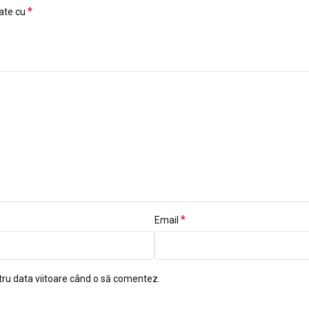
*
cate cu
*
Email
tru data viitoare când o să comentez.