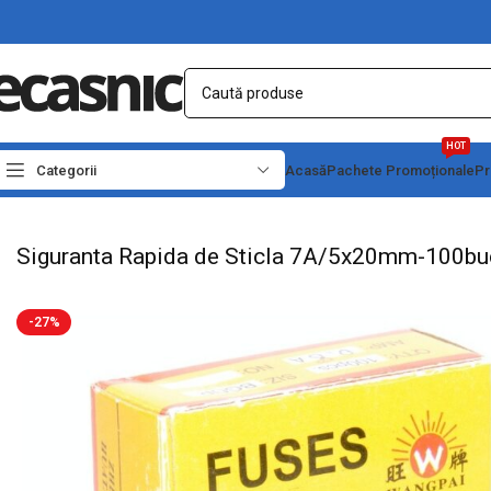
HOT
Categorii
Acasă
Pachete Promoționale
Pr
Prima pagină
Electrice
Termostate & Protectii
Siguranta Rapida de Sticla 7
Siguranta Rapida de Sticla 7A/5x20mm-100bu
-27%