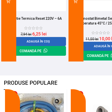
Protectie Termica Reset 220V – 6A
Termostat Bimetal S
Temperatura 45°C / 2
6,25
lei
7,94
lei
10,00
11,50
lei
ADAUGĂ ÎN COȘ
ADAUGĂ ÎN 
COMANDĂ PE
COMANDĂ PE
PRODUSE POPULARE
-18%
-10%