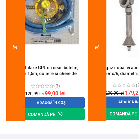
Kit instalare GPL cu ceas butelie,
Arzator gaz soba teracot
furtun 1,5m, coliere si cheie de
0.6 mc/h, diametr
strangere
(
(3)
179,
99,00
lei
200,00
lei
120,99
lei
ADAUGĂ ÎN
ADAUGĂ ÎN COȘ
COMANDĂ PE
COMANDĂ PE