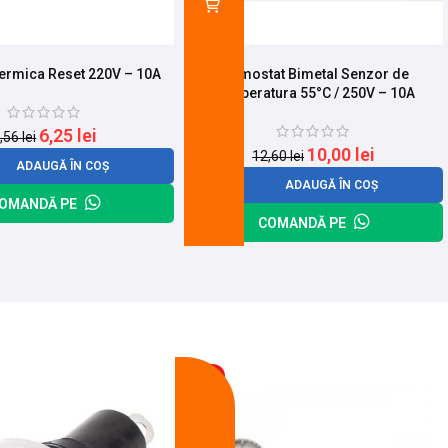
Termica Reset 220V – 10A
Termostat Bimetal Senzor de
Temperatura 55°C / 250V – 10A
6,25
lei
,56
lei
10,00
lei
12,60
lei
ADAUGĂ ÎN COȘ
ADAUGĂ ÎN COȘ
OMANDĂ PE
COMANDĂ PE
-14%