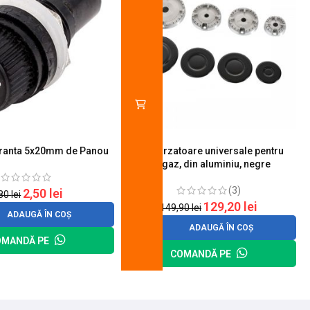
uranta 5x20mm de Panou
Set 4 arzatoare universale pentru
aragaz, din aluminiu, negre
(3)
2,50
lei
,80
lei
129,20
lei
149,90
lei
ADAUGĂ ÎN COȘ
ADAUGĂ ÎN COȘ
OMANDĂ PE
COMANDĂ PE