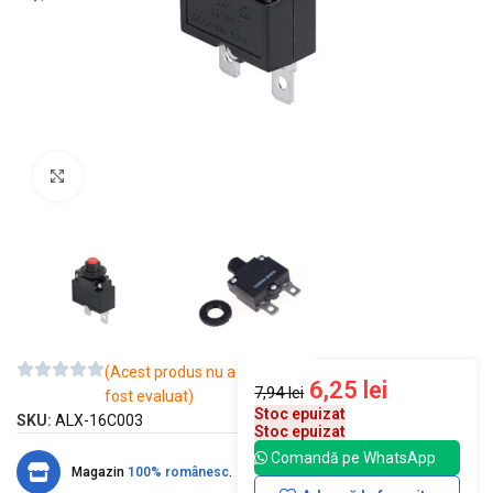
Mărește imaginea
(Acest produs nu a
6,25
lei
7,94
lei
fost evaluat)
Stoc epuizat
SKU:
ALX-16C003
Stoc epuizat
Comandă pe WhatsApp
Magazin
100% românesc
.