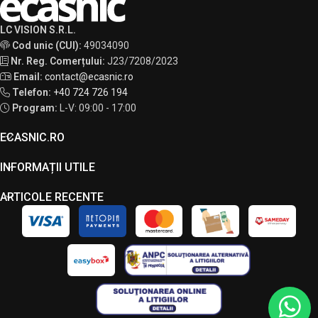
LC VISION S.R.L.
Cod unic (CUI):
49034090
Nr. Reg. Comerțului:
J23/7208/2023
Email:
contact@ecasnic.ro
Telefon:
+40 724 726 194
Program:
L-V: 09:00 - 17:00
ECASNIC.RO
INFORMAȚII UTILE
ARTICOLE RECENTE