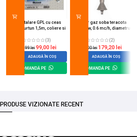
Kit instalare GPL cu ceas
Arzator gaz soba teracota
butelie, furtun 1,5m, coliere si
A600, 6 kw, 0.6 mc/h, diametru
cheie de strangere
90 mm
(3)
(2)
99,00
lei
179,20
lei
120,99
lei
200,00
lei
ADAUGĂ ÎN COȘ
ADAUGĂ ÎN COȘ
COMANDĂ PE
COMANDĂ PE
PRODUSE VIZIONATE RECENT