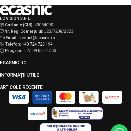
LC VISION S.R.L.
Cod unic (CUI):
49034090
Nr. Reg. Comerțului:
J23/7208/2023
Email:
contact@ecasnic.ro
Telefon:
+40 724 726 194
Program:
L-V: 09:00 - 17:00
ECASNIC.RO
INFORMAȚII UTILE
ARTICOLE RECENTE