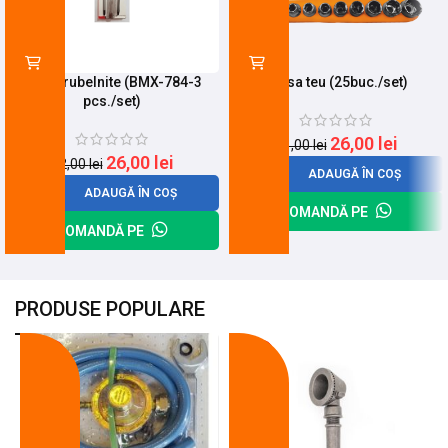
Set Surubelnite (BMX-784-3
Trusa teu (25buc./set)
pcs./set)
26,00
lei
31,00
lei
26,00
lei
32,00
lei
ADAUGĂ ÎN COȘ
ADAUGĂ ÎN COȘ
COMANDĂ PE
COMANDĂ PE
PRODUSE POPULARE
-18%
-10%