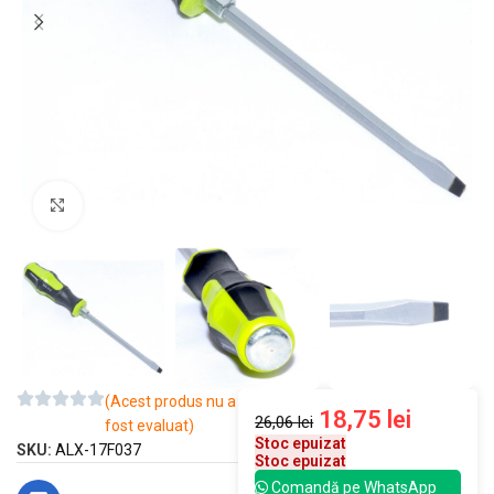
Mărește imaginea
(Acest produs nu a
18,75
lei
26,06
lei
fost evaluat)
Stoc epuizat
SKU:
ALX-17F037
Stoc epuizat
Comandă pe WhatsApp