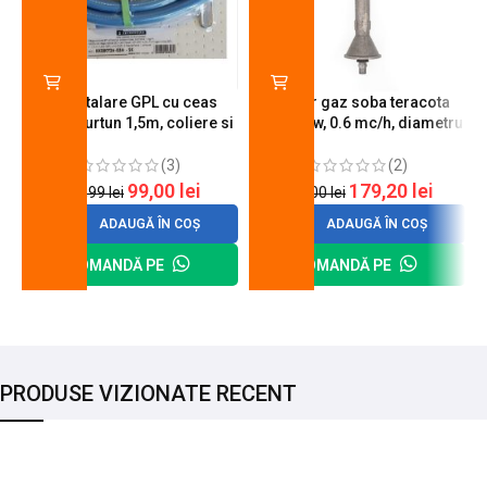
Kit instalare GPL cu ceas
Arzator gaz soba teracota
butelie, furtun 1,5m, coliere si
A600, 6 kw, 0.6 mc/h, diametru
cheie de strangere
90 mm
(3)
(2)
99,00
lei
179,20
lei
120,99
lei
200,00
lei
ADAUGĂ ÎN COȘ
ADAUGĂ ÎN COȘ
COMANDĂ PE
COMANDĂ PE
PRODUSE VIZIONATE RECENT