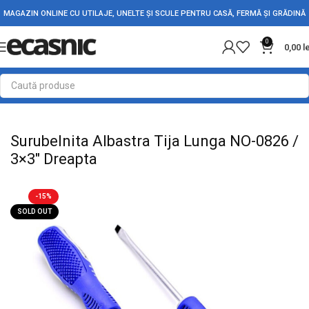
MAGAZIN ONLINE CU UTILAJE, UNELTE ȘI SCULE PENTRU CASĂ, FERMĂ ȘI GRĂDINĂ
0
0,00
l
Prima pagină
Scule - Unelte
Surubelnite & Creioane Tensiune
Surubelnita Albastra Tija Lunga NO-0826 /
3×3" Dreapta
-15%
SOLD OUT