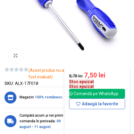
Mărește imaginea
(Acest produs nu a
7,50
lei
8,78
lei
fost evaluat)
Stoc epuizat
SKU:
ALX-17F018
Stoc epuizat
Comandă pe WhatsApp
Magazin
100% românesc
.
Adaugă la favorite
Cumpără acum și vei primi
comanda în perioada:
09
august
-
11 august
.