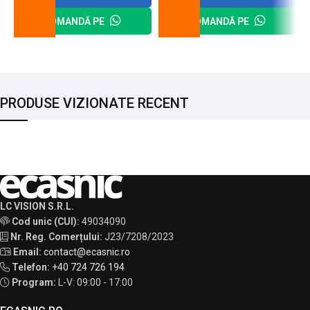
COMANDĂ PE
COMANDĂ PE
PRODUSE VIZIONATE RECENT
LC VISION S.R.L.
Cod unic (CUI):
49034090
Nr. Reg. Comerțului:
J23/7208/2023
Email:
contact@ecasnic.ro
Telefon:
+40 724 726 194
Program:
L-V: 09:00 - 17:00