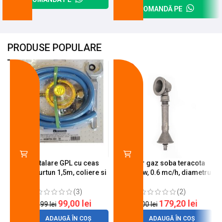
COMANDĂ PE
PRODUSE POPULARE
-18%
-10%
Kit instalare GPL cu ceas
Arzator gaz soba teracota
butelie, furtun 1,5m, coliere si
A600, 6 kw, 0.6 mc/h, diametru
cheie de strangere
90 mm
(3)
(2)
99,00
lei
179,20
lei
120,99
lei
200,00
lei
ADAUGĂ ÎN COȘ
ADAUGĂ ÎN COȘ