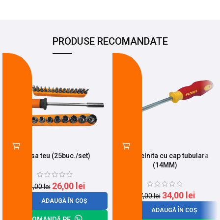
PRODUSE RECOMANDATE
-16%
-28%
Trusa teu (25buc./set)
Surubelnita cu cap tubulara
(14MM)
26,00
lei
31,00
lei
34,00
lei
47,00
lei
ADAUGĂ ÎN COȘ
ADAUGĂ ÎN COȘ
COMANDĂ PE