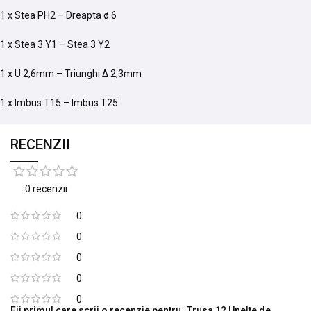
1 x Stea PH2 – Dreapta ø 6
1 x Stea 3 Y1 – Stea 3 Y2
1 x U 2,6mm – Triunghi ∆ 2,3mm
1 x Imbus T15 – Imbus T25
RECENZII
0 recenzii
0
0
0
0
0
Fii primul care scrii o recenzie pentru „Trusa 12 Unelte de