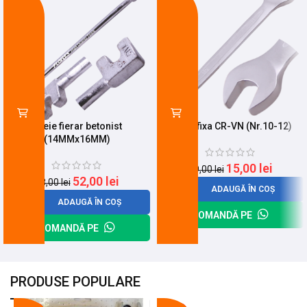
Cheie fierar betonist
Cheie fixa CR-VN (Nr.10-12)
(14MMx16MM)
15,00
lei
19,00
lei
52,00
lei
68,00
lei
ADAUGĂ ÎN COȘ
ADAUGĂ ÎN COȘ
COMANDĂ PE
COMANDĂ PE
PRODUSE POPULARE