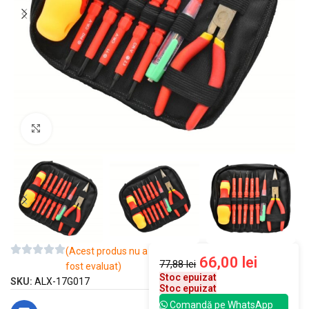
Mărește imaginea
(Acest produs nu a
66,00
lei
77,88
lei
fost evaluat)
Stoc epuizat
SKU:
ALX-17G017
Stoc epuizat
Comandă pe WhatsApp