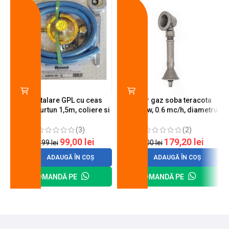
-18%
-10%
Kit instalare GPL cu ceas
Arzator gaz soba teracota
butelie, furtun 1,5m, coliere si
A600, 6 kw, 0.6 mc/h, diametru
cheie de strangere
90 mm
(3)
(2)
99,00
lei
179,20
lei
120,99
lei
200,00
lei
ADAUGĂ ÎN COȘ
ADAUGĂ ÎN COȘ
COMANDĂ PE
COMANDĂ PE