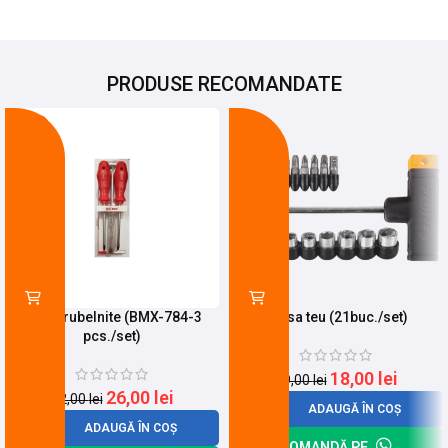
PRODUSE RECOMANDATE
-19%
-5%
Set Surubelnite (BMX-784-3
Trusa teu (21buc./set)
pcs./set)
18,00
lei
19,00
lei
26,00
lei
32,00
lei
ADAUGĂ ÎN COȘ
ADAUGĂ ÎN COȘ
COMANDĂ PE