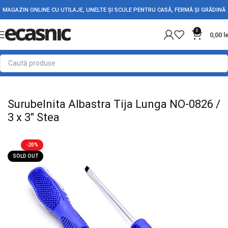
MAGAZIN ONLINE CU UTILAJE, UNELTE ȘI SCULE PENTRU CASĂ, FERMĂ ȘI GRĂDINĂ
0
0,00
l
Prima pagină
Scule - Unelte
Surubelnite & Creioane Tensiune
Surubelnita Albastra Tija Lunga NO-0826 /
3 x 3" Stea
-20%
SOLD OUT