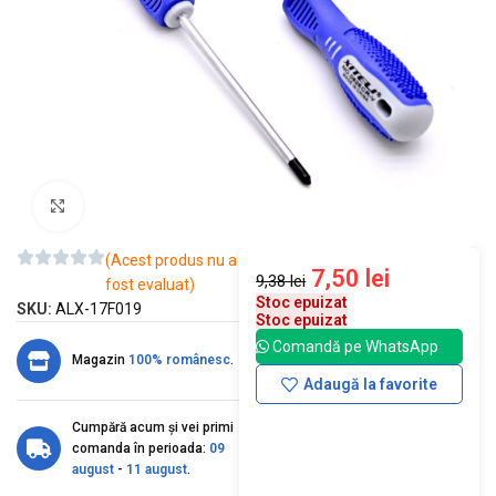
Mărește imaginea
(Acest produs nu a
7,50
lei
9,38
lei
fost evaluat)
Stoc epuizat
SKU:
ALX-17F019
Stoc epuizat
Comandă pe WhatsApp
Magazin
100% românesc
.
Adaugă la favorite
Cumpără acum și vei primi
comanda în perioada:
09
august
-
11 august
.