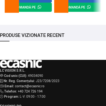
COMANDĂ PE
COMANDĂ PE
PRODUSE VIZIONATE RECENT
LC VISION S.R.L.
Cod unic (CUI):
49034090
Nr. Reg. Comerțului:
J23/7208/2023
Email:
contact@ecasnic.ro
Telefon:
+40 724 726 194
Program:
L-V: 09:00 - 17:00