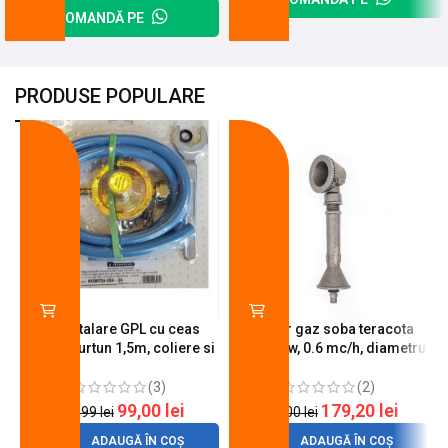
COMANDĂ PE
PRODUSE POPULARE
-18%
-10%
Kit instalare GPL cu ceas
Arzator gaz soba teracota
butelie, furtun 1,5m, coliere si
A600, 6 kw, 0.6 mc/h, diametru
cheie de strangere
90 mm
(3)
(2)
99,00
lei
179,20
lei
120,99
lei
200,00
lei
ADAUGĂ ÎN COȘ
ADAUGĂ ÎN COȘ