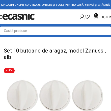
MAGAZIN ONLINE CU UTILAJE, UNELTE ȘI SCULE PENTRU CASĂ, FERMĂ ȘI GRĂDINĂ
0
0,00
l
Prima pagină
Casă
Accesorii si piese aragaz
Set 10 butoane de aragaz, model Zanussi,
alb
-11%