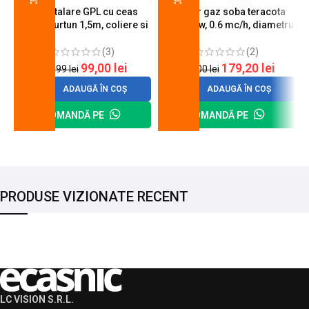
Kit instalare GPL cu ceas
Arzator gaz soba teracota
butelie, furtun 1,5m, coliere si
A600, 6 kw, 0.6 mc/h, diametru
cheie de strangere
90 mm
(3)
(2)
99,00
lei
179,20
lei
120,99
lei
200,00
lei
ADAUGĂ ÎN COȘ
ADAUGĂ ÎN COȘ
COMANDĂ PE
COMANDĂ PE
PRODUSE VIZIONATE RECENT
LC VISION S.R.L.