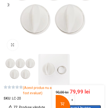
Mărește imaginea
(Acest produs nu a
79,99
lei
90,00
lei
fost evaluat)
SKU:
LC-20
77
Produse vândute