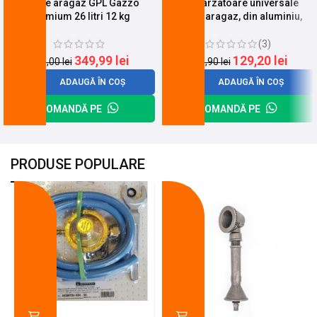
Butelie aragaz GPL Gazzo
Set 4 arzatoare universale
Premium 26 litri 12 kg
pentru aragaz, din aluminiu,
neincarcata
negre
(3)
349,99
lei
129,20
lei
420,00
lei
149,90
lei
ADAUGĂ ÎN COȘ
ADAUGĂ ÎN COȘ
COMANDĂ PE
COMANDĂ PE
PRODUSE POPULARE
-18%
-10%