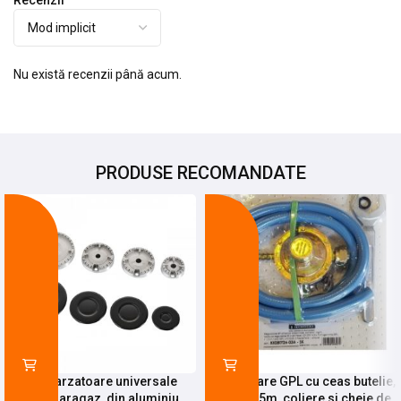
Nu există recenzii până acum.
PRODUSE RECOMANDATE
-14%
-18%
Set 4 arzatoare universale
Kit instalare GPL cu ceas butelie,
pentru aragaz, din aluminiu,
furtun 1,5m, coliere si cheie de