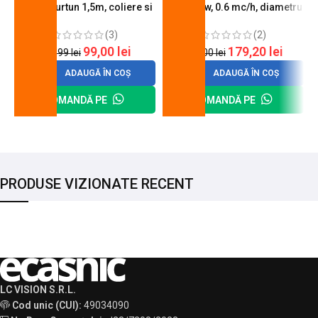
butelie, furtun 1,5m, coliere si
A600, 6 kw, 0.6 mc/h, diametru
cheie de strangere
90 mm
(3)
(2)
99,00
lei
179,20
lei
120,99
lei
200,00
lei
ADAUGĂ ÎN COȘ
ADAUGĂ ÎN COȘ
COMANDĂ PE
COMANDĂ PE
PRODUSE VIZIONATE RECENT
LC VISION S.R.L.
Cod unic (CUI):
49034090