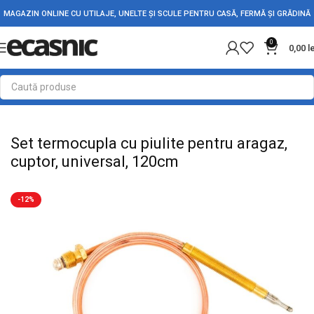
MAGAZIN ONLINE CU UTILAJE, UNELTE ȘI SCULE PENTRU CASĂ, FERMĂ ȘI GRĂDINĂ
0
0,00
l
Prima pagină
Casă
Accesorii si piese aragaz
Set termocupla cu piulite pentru aragaz,
cuptor, universal, 120cm
-12%