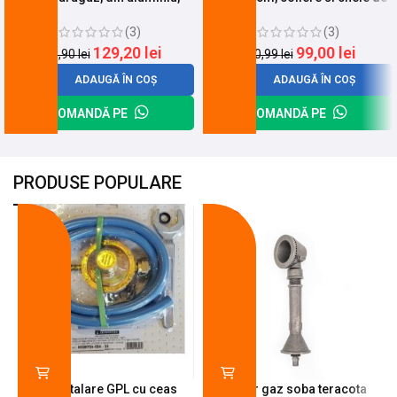
negre
strangere
(3)
(3)
129,20
lei
99,00
lei
149,90
lei
120,99
lei
ADAUGĂ ÎN COȘ
ADAUGĂ ÎN COȘ
COMANDĂ PE
COMANDĂ PE
PRODUSE POPULARE
-18%
-10%
Kit instalare GPL cu ceas
Arzator gaz soba teracota