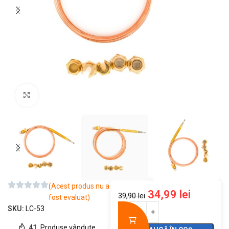
Mărește imaginea
(Acest produs nu a
34,99
lei
39,90
lei
fost evaluat)
SKU:
LC-53
41
Produse vândute