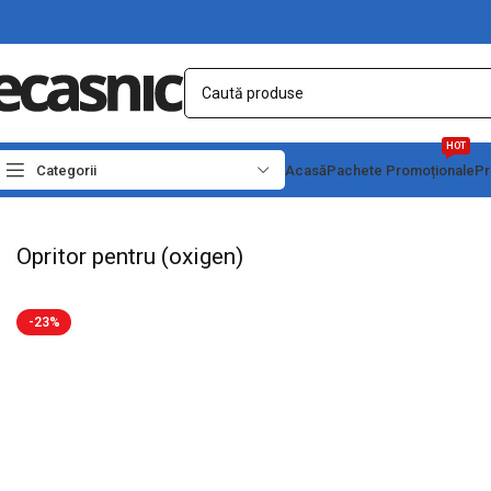
HOT
Categorii
Acasă
Pachete Promoționale
Pr
Prima pagină
Camping
Arzatoare
Opritor pentru (oxigen)
Opritor pentru (oxigen)
-23%