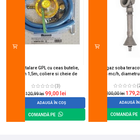
Kit instalare GPL cu ceas butelie,
Arzator gaz soba teracot
furtun 1,5m, coliere si cheie de
0.6 mc/h, diametr
strangere
(
(3)
179,
99,00
lei
200,00
lei
120,99
lei
ADAUGĂ ÎN
ADAUGĂ ÎN COȘ
COMANDĂ PE
COMANDĂ PE