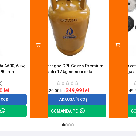
a A600, 6 kw,
Butelie aragaz GPL Gazzo Premium
Set 4 arza
u 90 mm
26 litri 12 kg neincarcata
aragaz,
2)
20
lei
349,99
lei
420,00
lei
149,
 COȘ
ADAUGĂ ÎN COȘ
COMANDĂ PE
C