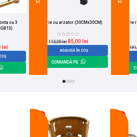
onta cu 3
Pirostrie cu arzator (30CMx30CM)
Pirostrie 
-GB13)
85,00
lei
113,00
lei
0
lei
191
ADAUGĂ ÎN COȘ
COȘ
COMANDĂ PE
C
-17%
-14%