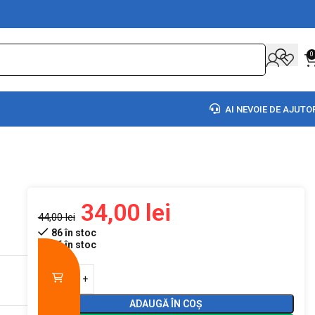
0
AI NEVOIE DE AJUTO
34,00
lei
44,00
lei
86 în stoc
86 în stoc
ADAUGĂ ÎN COȘ