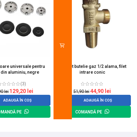
toare universale pentru
Robinet butelie gaz 1/2 alama, filet
S
 din aluminiu, negre
intrare conic
(3)
129,20
lei
44,90
lei
90
lei
51,90
lei
ADAUGĂ ÎN COȘ
ADAUGĂ ÎN COȘ
OMANDĂ PE
COMANDĂ PE