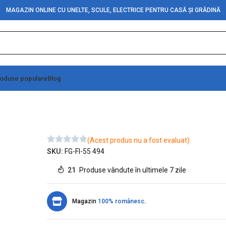
MAGAZIN ONLINE CU UNELTE, SCULE, ELECTRICE PENTRU CASĂ ȘI GRĂDINĂ
oduse populare
Blog
(Acest produs nu a fost evaluat)
SKU:
FG-FI-55 494
21
Produse vândute în ultimele 7 zile
Magazin
100% românesc
.