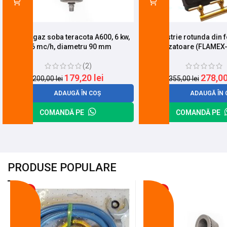
Arzator gaz soba teracota A600, 6 kw,
Pirostrie rotunda din f
0.6 mc/h, diametru 90 mm
arzatoare (FLAMEX
(2)
179,20
lei
278,0
200,00
lei
355,00
lei
ADAUGĂ ÎN COȘ
ADAUGĂ ÎN 
COMANDĂ PE
COMANDĂ PE
PRODUSE POPULARE
-18%
-10%