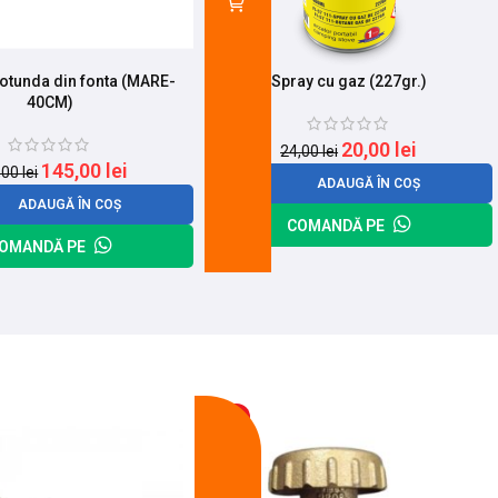
rotunda din fonta (MARE-
Spray cu gaz (227gr.)
40CM)
20,00
lei
24,00
lei
145,00
lei
,00
lei
ADAUGĂ ÎN COȘ
ADAUGĂ ÎN COȘ
COMANDĂ PE
OMANDĂ PE
-13%