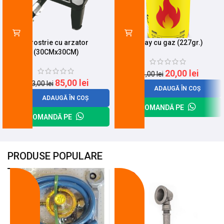
Pirostrie cu arzator
Spray cu gaz (227gr.)
(30CMx30CM)
20,00
lei
24,00
lei
85,00
lei
113,00
lei
ADAUGĂ ÎN COȘ
ADAUGĂ ÎN COȘ
COMANDĂ PE
COMANDĂ PE
PRODUSE POPULARE
-18%
-10%