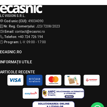
LC VISION S.R.L.
Cod unic (CUI):
49034090
Nr. Reg. Comerțului:
J23/7208/2023
Email:
contact@ecasnic.ro
Telefon:
+40 724 726 194
Program:
L-V: 09:00 - 17:00
ECASNIC.RO
INFORMAȚII UTILE
ARTICOLE RECENTE