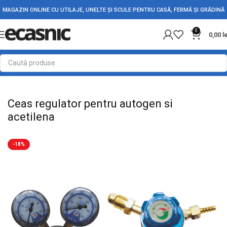
MAGAZIN ONLINE CU UTILAJE, UNELTE ȘI SCULE PENTRU CASĂ, FERMĂ ȘI GRĂDINĂ
0
0,00
l
Prima pagină
Camping
Arzatoare
Ceas regulator pentru autogen si
acetilena
-18%