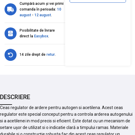
Cumpără acum și vei primi
comanda în perioada:
10
august
-
12 august
.
Posibilitate de livrare
direct la
Easybox
.
14 zile drept de
retur
.
DESCRIERE
Ceas regulator de ardere pentru autogen si acetilena. Acest ceas
regulator este special conceput pentru a controla arderea autogenului
si a acetilenei in mod precis si eficient. Este dotat cu un mecanism de
setare ușor de utilizat si o indicatie clară a timpului ramas. Materiale
durabile si o construcție robusta fac din acest ceas regulator un