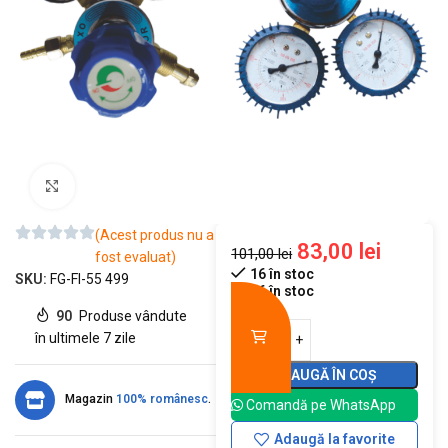
Mărește imaginea
(Acest produs nu a
83,00
lei
101,00
lei
fost evaluat)
16 în stoc
SKU:
FG-FI-55 499
16 în stoc
90
Produse vândute
în ultimele 7 zile
ADAUGĂ ÎN COȘ
Magazin
100% românesc
.
Comandă pe WhatsApp
Adaugă la favorite