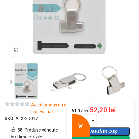
Mărește imaginea
(Acest produs nu a
52,20
lei
61,07
lei
fost evaluat)
SKU:
ALX-2D017
58
Produse vândute
ADAUGĂ ÎN COȘ
în ultimele 7 zile