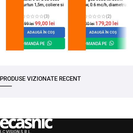
butelie, furtun 1,5m, coliere si
A600, 6 kw, 0.6 mc/h, diametru
cheie de strangere
90 mm
(3)
(2)
99,00
lei
179,20
lei
120,99
lei
200,00
lei
ADAUGĂ ÎN COȘ
ADAUGĂ ÎN COȘ
COMANDĂ PE
COMANDĂ PE
PRODUSE VIZIONATE RECENT
LC VISION S.R.L.