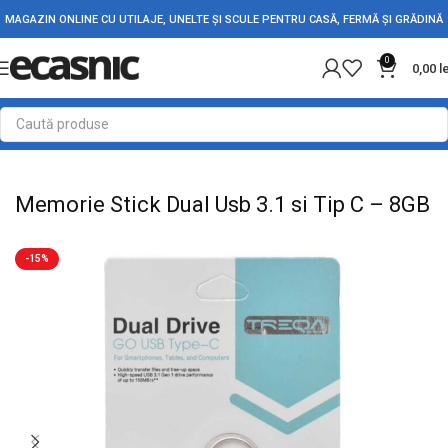
MAGAZIN ONLINE CU UTILAJE, UNELTE ȘI SCULE PENTRU CASĂ, FERMĂ ȘI GRĂDINĂ
0
0,00
l
Prima pagină
Electrice
Accesorii PC-Laptop-Telefon
Memorie Stick Dual Usb 3.1 si Tip C – 8GB
-15%