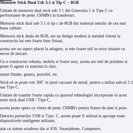
Memorie Stick Dual Usb 3.1 si Tip C – 8GB
Unitate de memorie dual stick usb 3.1 din Generatia 1 si Tipe C cu
performante de peste 150MB/s la transferuri.
Memorie stick dual usb 3.1 si tip c de 8GB din material metalic de cea mai
buna calitate.
Memoria stick duala de 8GB, are un design modern si metalul folosit la
constructia lui este foarte bine finisat,
acesta are un aspect placut la atingere, si este foarte util in orice situatie cu
nevoi de stocare.
Cu o constructie robusta, mobila si foarte usor, acesta are inel de prindere si
poate fi agatat cu usurinta la chei,
smart fiinder, geanta, portofel, etc.
Stick-ul se poate roti 360˚ in jurul carcasei de metal, pentru a utiliza usb-ul 3.1
sau Tipe C.
Unitate de transfer foarte rapida cu ajutorul tehnologiei incorporate in acest
mini stick dual USB / Tipe-C,
acesta poate opera cu viteze de peste 150MB/s pentru fisiere de date si poze.
Datorita porturilor USB si Tipe- C, acesta poate fi utilizat la aproape toate
dispozitivele inteligente utilizate,
atat cu sistem windows dar si IOS: Smartphone, Computere,