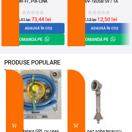
WI-FI , PIX-LINK
220V-1xUSB 5V / 1A
73,44
lei
12,50
lei
98,41
lei
17,13
lei
ADAUGĂ ÎN COȘ
ADAUGĂ ÎN COȘ
COMANDĂ PE
COMANDĂ PE
PRODUSE POPULARE
-18%
-10%
Kit instalare GPL cu ceas
Arzator gaz soba teracota