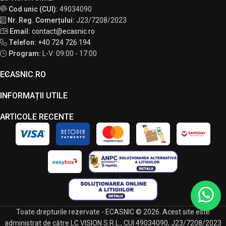
Cod unic (CUI):
49034090
Nr. Reg. Comerțului:
J23/7208/2023
Email:
contact@ecasnic.ro
Telefon:
+40 724 726 194
Program:
L-V: 09:00 - 17:00
ECASNIC.RO
INFORMAȚII UTILE
ARTICOLE RECENTE
Toate drepturile rezervate - ECASNIC © 2026. Acest site este
administrat de către LC VISION S.R.L., CUI 49034090, J23/7208/2023