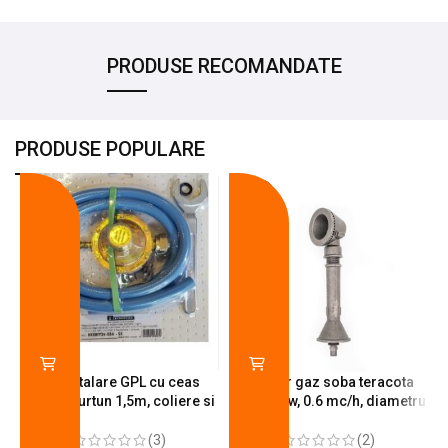
PRODUSE RECOMANDATE
PRODUSE POPULARE
-18%
-10%
Kit instalare GPL cu ceas
Arzator gaz soba teracota
butelie, furtun 1,5m, coliere si
A600, 6 kw, 0.6 mc/h, diametru
cheie de strangere
90 mm
(3)
(2)