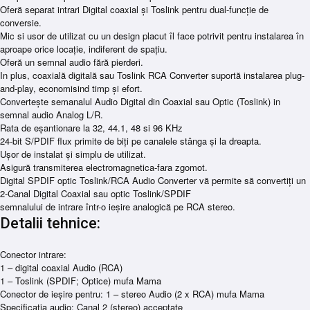
Oferă separat intrari Digital coaxial şi Toslink pentru dual-funcţie de
conversie.
Mic si usor de utilizat cu un design placut îl face potrivit pentru instalarea în
aproape orice locaţie, indiferent de spaţiu.
Oferă un semnal audio fără pierderi.
In plus, coaxială digitală sau Toslink RCA Converter suportă instalarea plug-
and-play, economisind timp şi efort.
Converteşte semanalul Audio Digital din Coaxial sau Optic (Toslink) in
semnal audio Analog L/R.
Rata de eşantionare la 32, 44.1, 48 si 96 KHz
24-bit S/PDIF flux primite de biţi pe canalele stânga şi la dreapta.
Uşor de instalat şi simplu de utilizat.
Asigură transmiterea electromagnetica-fara zgomot.
Digital SPDIF optic Toslink/RCA Audio Converter vă permite să convertiţi un
2-Canal Digital Coaxial sau optic Toslink/SPDIF
semnalului de intrare într-o ieşire analogică pe RCA stereo.
Detalii tehnice:
Conector intrare:
1 – digital coaxial Audio (RCA)
1 – Toslink (SPDIF; Optice) mufa Mama
Conector de ieşire pentru: 1 – stereo Audio (2 x RCA) mufa Mama
Specificaţia audio: Canal 2 (stereo) acceptate