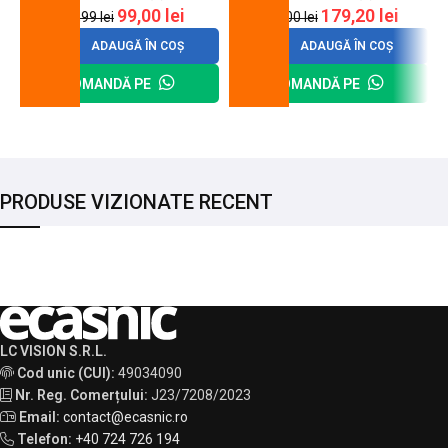
99,00
lei
179,20
lei
120,99
lei
200,00
lei
ADAUGĂ ÎN COȘ
ADAUGĂ ÎN COȘ
COMANDĂ PE
COMANDĂ PE
PRODUSE VIZIONATE RECENT
LC VISION S.R.L.
Cod unic (CUI):
49034090
Nr. Reg. Comerțului:
J23/7208/2023
Email:
contact@ecasnic.ro
Telefon:
+40 724 726 194