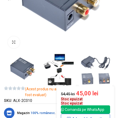
Mărește imaginea
(Acest produs nu a
45,00
lei
54,45
lei
fost evaluat)
Stoc epuizat
SKU:
ALX-2C010
Stoc epuizat
Comandă pe WhatsApp
Magazin
100% românesc
.