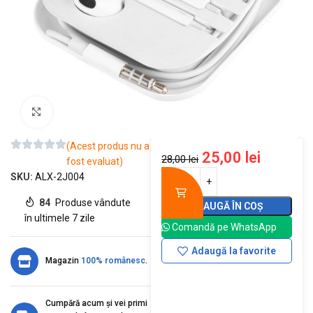
Mărește imaginea
(Acest produs nu a
25,00
lei
28,00
lei
fost evaluat)
SKU:
ALX-2J004
84
Produse vândute
ADAUGĂ ÎN COȘ
în ultimele 7 zile
Comandă pe WhatsApp
Adaugă la favorite
Magazin
100% românesc
.
Cumpără acum și vei primi