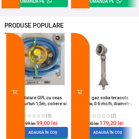
COMANDĂ PE
COMANDĂ PE
PRODUSE POPULARE
-18%
-10%
Kit instalare GPL cu ceas
Arzator gaz soba teracota
butelie, furtun 1,5m, coliere si
A600, 6 kw, 0.6 mc/h, diametru
cheie de strangere
90 mm
(3)
(2)
99,00
lei
179,20
lei
120,99
lei
200,00
lei
ADAUGĂ ÎN COȘ
ADAUGĂ ÎN COȘ