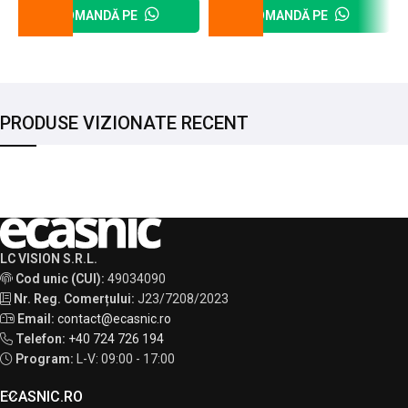
COMANDĂ PE
COMANDĂ PE
PRODUSE VIZIONATE RECENT
LC VISION S.R.L.
Cod unic (CUI):
49034090
Nr. Reg. Comerțului:
J23/7208/2023
Email:
contact@ecasnic.ro
Telefon:
+40 724 726 194
Program:
L-V: 09:00 - 17:00
ECASNIC.RO