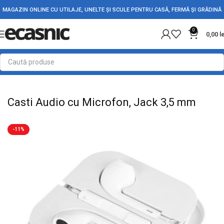
MAGAZIN ONLINE CU UTILAJE, UNELTE ȘI SCULE PENTRU CASĂ, FERMĂ ȘI GRĂDINĂ
0
0,00
l
Prima pagină
Electrice
Accesorii PC-Laptop-Telefon
Casti Audio cu Microfon, Jack 3,5 mm
-11%