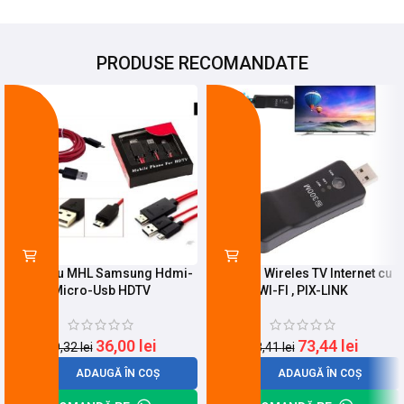
PRODUSE RECOMANDATE
-27%
-25%
KIT Cablu MHL Samsung Hdmi-
Adaptor Wireles TV Internet cu
Micro-Usb HDTV
WI-FI , PIX-LINK
36,00
lei
73,44
lei
49,32
lei
98,41
lei
ADAUGĂ ÎN COȘ
ADAUGĂ ÎN COȘ