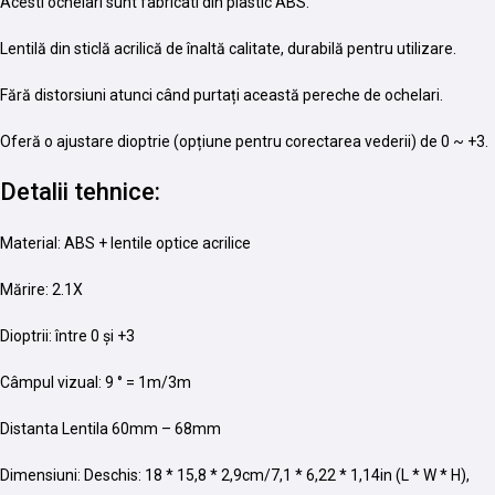
Acesti ochelari sunt fabricati din plastic ABS.
Lentilă din sticlă acrilică de înaltă calitate, durabilă pentru utilizare.
Fără distorsiuni atunci când purtați această pereche de ochelari.
Oferă o ajustare dioptrie (opțiune pentru corectarea vederii) de 0 ~ +3.
Detalii tehnice:
Material: ABS + lentile optice acrilice
Mărire: 2.1X
Dioptrii: între 0 și +3
Câmpul vizual: 9 ° = 1m/3m
Distanta Lentila 60mm – 68mm
Dimensiuni: Deschis: 18 * 15,8 * 2,9cm/7,1 * 6,22 * 1,14in (L * W * H),