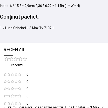
Îndoit: 6 * 15,8 * 2,9cm/2,36 * 6,22 * 1,14in (L * W * H)
Conținut pachet:
1 x Lupa Ochelari – 3 Max Tv 7102J
RECENZII
0 recenzii
0
0
0
0
0
Fii primul care scrii o recenzie pentru „Lupa Ochelari – 3 Max Tv