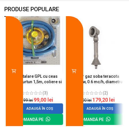
PRODUSE POPULARE
-18%
-10%
Kit instalare GPL cu ceas
Arzator gaz soba teracota
butelie, furtun 1,5m, coliere si
A600, 6 kw, 0.6 mc/h, diametru
cheie de strangere
90 mm
(3)
(2)
99,00
lei
179,20
lei
120,99
lei
200,00
lei
ADAUGĂ ÎN COȘ
ADAUGĂ ÎN COȘ
COMANDĂ PE
COMANDĂ PE