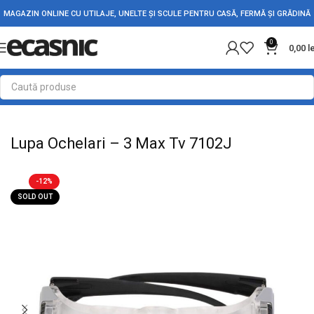
MAGAZIN ONLINE CU UTILAJE, UNELTE ȘI SCULE PENTRU CASĂ, FERMĂ ȘI GRĂDINĂ
0
0,00
l
Prima pagină
Scule - Unelte
Lupa de Marit
Lupa Ochelari – 3 Max Tv 7102J
-12%
SOLD OUT