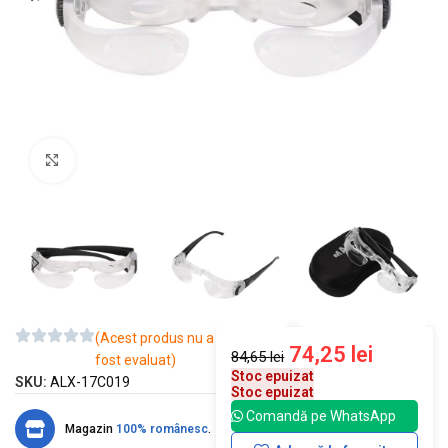
Mărește imaginea
(Acest produs nu a
74,25
lei
84,65
lei
fost evaluat)
Stoc epuizat
SKU:
ALX-17C019
Stoc epuizat
Comandă pe WhatsApp
Magazin
100% românesc
.