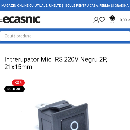
MAGAZIN ONLINE CU UTILAJE, UNELTE ȘI SCULE PENTRU CASĂ, FERMĂ ȘI GRĂDINĂ
0
0,00
l
Prima pagină
Electrice
Intrerupatoare - Butoane
Intrerupator Mic IRS 220V Negru 2P,
21x15mm
-23%
SOLD OUT