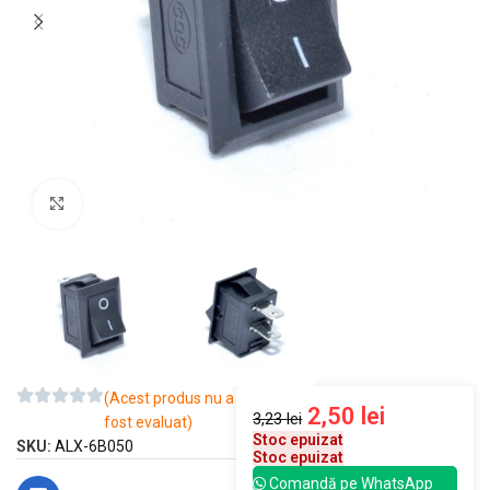
Mărește imaginea
(Acest produs nu a
2,50
lei
3,23
lei
fost evaluat)
Stoc epuizat
SKU:
ALX-6B050
Stoc epuizat
Comandă pe WhatsApp