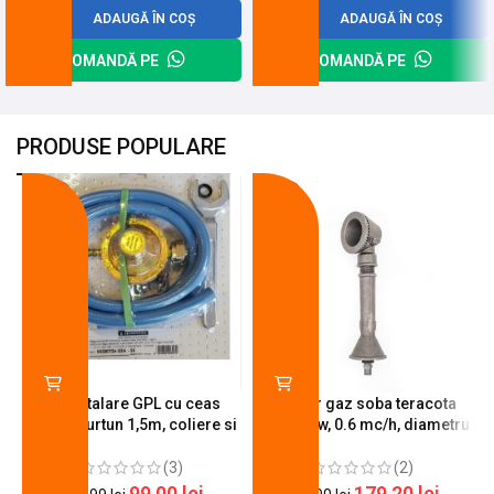
ADAUGĂ ÎN COȘ
ADAUGĂ ÎN COȘ
COMANDĂ PE
COMANDĂ PE
PRODUSE POPULARE
-18%
-10%
Kit instalare GPL cu ceas
Arzator gaz soba teracota
butelie, furtun 1,5m, coliere si
A600, 6 kw, 0.6 mc/h, diametru
cheie de strangere
90 mm
(3)
(2)
99,00
lei
179,20
lei