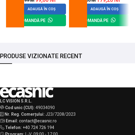
120,99
lei
200,00
lei
ADAUGĂ ÎN COȘ
ADAUGĂ ÎN COȘ
COMANDĂ PE
COMANDĂ PE
PRODUSE VIZIONATE RECENT
LC VISION S.R.L.
Cod unic (CUI):
49034090
Nr. Reg. Comerțului:
J23/7208/2023
Email:
contact@ecasnic.ro
Telefon:
+40 724 726 194
Program:
L-V: 09:00 - 17:00