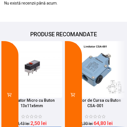
Nu există recenzii până acum.
PRODUSE RECOMANDATE
-27%
-21%
Limitator Micro cu Buton
Limitator de Cursa cu Buton
13x11x6mm
CSA-001
2,50
lei
64,80
lei
3,43
lei
82,30
lei