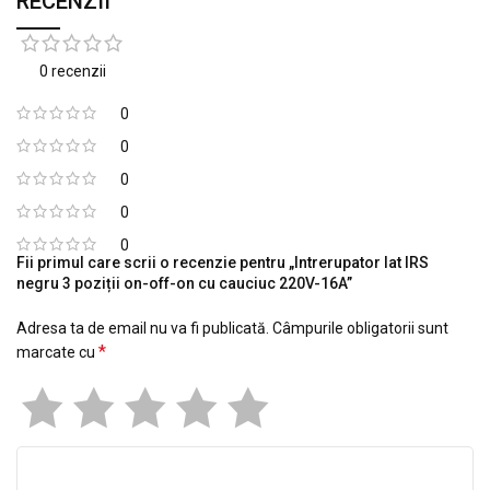
RECENZII
0 recenzii
0
0
0
0
0
Fii primul care scrii o recenzie pentru „Intrerupator lat IRS
negru 3 poziții on-off-on cu cauciuc 220V-16A”
Adresa ta de email nu va fi publicată.
Câmpurile obligatorii sunt
*
marcate cu