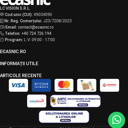
LC VISION S.R.L.
Cod unic (CUI):
49034090
Nr. Reg. Comerțului:
J23/7208/2023
Email:
contact@ecasnic.ro
Telefon:
+40 724 726 194
Program:
L-V: 09:00 - 17:00
ECASNIC.RO
INFORMAȚII UTILE
ARTICOLE RECENTE