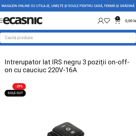
MAGAZIN ONLINE CU UTILAJE, UNELTE ȘI SCULE PENTRU CASĂ, FERMĂ ȘI GRĂDINĂ
0
0,00
l
Prima pagină
Electrice
Intrerupatoare - Butoane
Intrerupator lat IRS negru 3 poziții on-off-
on cu cauciuc 220V-16A
-29%
SOLD OUT