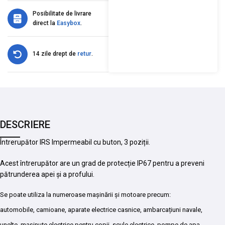
Posibilitate de livrare
direct la
Easybox
.
14 zile drept de
retur
.
DESCRIERE
Întrerupător IRS Impermeabil cu buton, 3 poziții
.
Acest întrerupător are un grad de protecție IP67 pentru a preveni
pătrunderea apei și a profului.
Se poate utiliza la numeroase mașinării și motoare precum:
automobile, camioane, aparate electrice casnice, ambarcațiuni navale,
unelte, mașinuțe electrice pentru copii, scule electrice, pompe de apa,