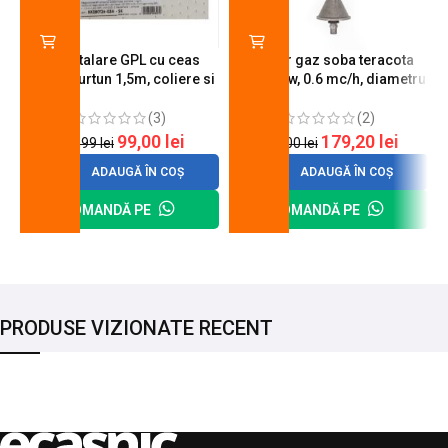
Kit instalare GPL cu ceas
Arzator gaz soba teracota
butelie, furtun 1,5m, coliere si
A600, 6 kw, 0.6 mc/h, diametru
cheie de strangere
90 mm
(3)
(2)
99,00
lei
179,20
lei
120,99
lei
200,00
lei
ADAUGĂ ÎN COȘ
ADAUGĂ ÎN COȘ
COMANDĂ PE
COMANDĂ PE
PRODUSE VIZIONATE RECENT