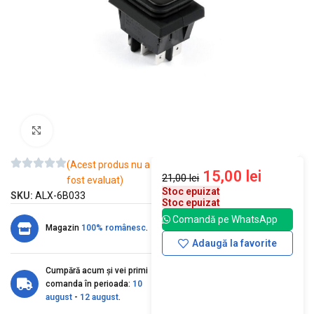
Mărește imaginea
(Acest produs nu a
15,00
lei
21,00
lei
fost evaluat)
Stoc epuizat
SKU:
ALX-6B033
Stoc epuizat
Comandă pe WhatsApp
Magazin
100% românesc
.
Adaugă la favorite
Cumpără acum și vei primi
comanda în perioada:
10
august
-
12 august
.