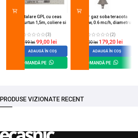
Kit instalare GPL cu ceas
Arzator gaz soba teracota
butelie, furtun 1,5m, coliere si
A600, 6 kw, 0.6 mc/h, diametru
cheie de strangere
90 mm
(3)
(2)
99,00
lei
179,20
lei
120,99
lei
200,00
lei
ADAUGĂ ÎN COȘ
ADAUGĂ ÎN COȘ
COMANDĂ PE
COMANDĂ PE
PRODUSE VIZIONATE RECENT