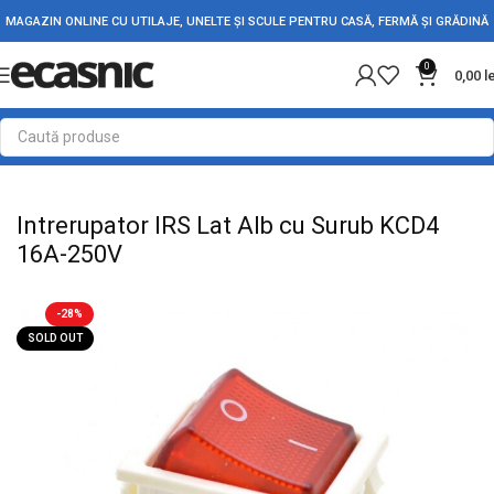
MAGAZIN ONLINE CU UTILAJE, UNELTE ȘI SCULE PENTRU CASĂ, FERMĂ ȘI GRĂDINĂ
0
0,00
l
Prima pagină
Electrice
Intrerupatoare - Butoane
Intrerupator IRS Lat Alb cu Surub KCD4
16A-250V
-28%
SOLD OUT