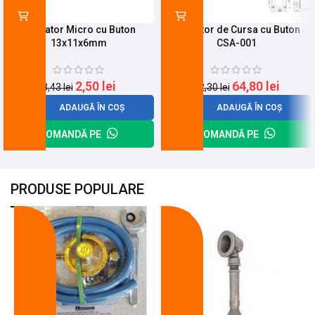
Limitator Micro cu Buton
Limitator de Cursa cu Buton
13x11x6mm
CSA-001
2,50
lei
64,80
lei
3,43
lei
82,30
lei
ADAUGĂ ÎN COȘ
ADAUGĂ ÎN COȘ
COMANDĂ PE
COMANDĂ PE
PRODUSE POPULARE
-18%
-10%