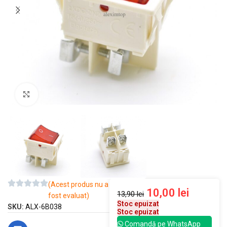
Mărește imaginea
(Acest produs nu a
10,00
lei
13,90
lei
fost evaluat)
Stoc epuizat
SKU:
ALX-6B038
Stoc epuizat
Comandă pe WhatsApp