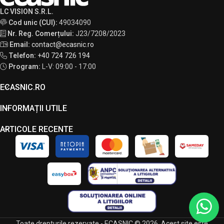
LC VISION S.R.L.
Cod unic (CUI):
49034090
Nr. Reg. Comerțului:
J23/7208/2023
Email:
contact@ecasnic.ro
Telefon:
+40 724 726 194
Program:
L-V: 09:00 - 17:00
ECASNIC.RO
INFORMAȚII UTILE
ARTICOLE RECENTE
Toate drepturile rezervate - ECASNIC © 2026. Acest site este