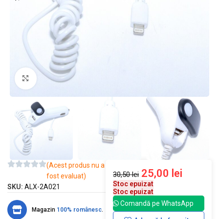
Mărește imaginea
(Acest produs nu a
25,00
lei
30,50
lei
fost evaluat)
Stoc epuizat
SKU:
ALX-2A021
Stoc epuizat
Comandă pe WhatsApp
Magazin
100% românesc
.