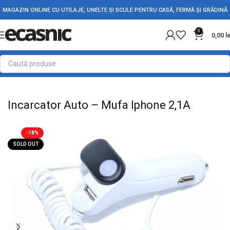
MAGAZIN ONLINE CU UTILAJE, UNELTE ȘI SCULE PENTRU CASĂ, FERMĂ ȘI GRĂDINĂ
0
0,00
l
Prima pagină
Electrice
Accesorii PC-Laptop-Telefon
Incarcator Auto – Mufa Iphone 2,1A
-18%
SOLD OUT