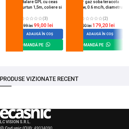
Kit instalare GPL cu ceas
Arzator gaz soba teracota
butelie, furtun 1,5m, coliere si
A600, 6 kw, 0.6 mc/h, diametru
cheie de strangere
90 mm
(3)
(2)
99,00
lei
179,20
lei
120,99
lei
200,00
lei
ADAUGĂ ÎN COȘ
ADAUGĂ ÎN COȘ
COMANDĂ PE
COMANDĂ PE
PRODUSE VIZIONATE RECENT
LC VISION S.R.L.
Cod unic (CUI):
49034090