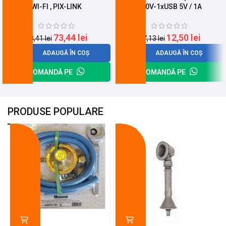
WI-FI , PIX-LINK
220V-1xUSB 5V / 1A
73,44
lei
12,50
lei
98,41
lei
17,13
lei
ADAUGĂ ÎN COȘ
ADAUGĂ ÎN COȘ
COMANDĂ PE
COMANDĂ PE
PRODUSE POPULARE
-18%
-10%