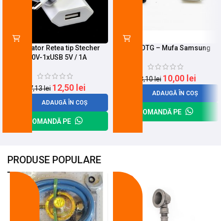
Incarcator Retea tip Stecher
Cablu OTG – Mufa Samsung
220V-1xUSB 5V / 1A
10,00
lei
13,10
lei
12,50
lei
17,13
lei
ADAUGĂ ÎN COȘ
ADAUGĂ ÎN COȘ
COMANDĂ PE
COMANDĂ PE
PRODUSE POPULARE
-18%
-10%