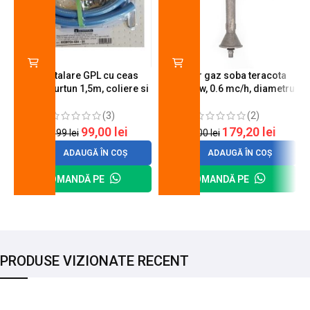
Kit instalare GPL cu ceas
Arzator gaz soba teracota
butelie, furtun 1,5m, coliere si
A600, 6 kw, 0.6 mc/h, diametru
cheie de strangere
90 mm
(3)
(2)
99,00
lei
179,20
lei
120,99
lei
200,00
lei
ADAUGĂ ÎN COȘ
ADAUGĂ ÎN COȘ
COMANDĂ PE
COMANDĂ PE
PRODUSE VIZIONATE RECENT