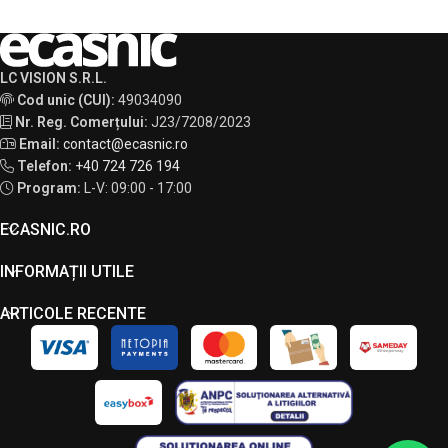
LC VISION S.R.L.
Cod unic (CUI):
49034090
Nr. Reg. Comerțului:
J23/7208/2023
Email:
contact@ecasnic.ro
Telefon:
+40 724 726 194
Program:
L-V: 09:00 - 17:00
ECASNIC.RO
INFORMAȚII UTILE
ARTICOLE RECENTE