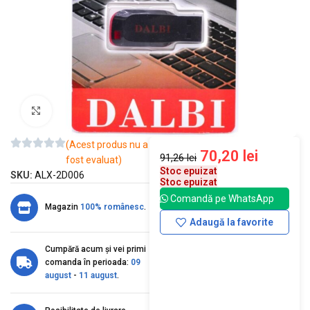
Mărește imaginea
(Acest produs nu a
70,20
lei
91,26
lei
fost evaluat)
Stoc epuizat
SKU:
ALX-2D006
Stoc epuizat
Comandă pe WhatsApp
Magazin
100% românesc
.
Adaugă la favorite
Cumpără acum și vei primi
comanda în perioada:
09
august
-
11 august
.