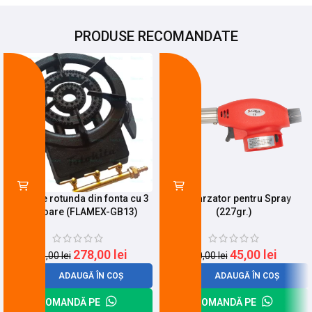
PRODUSE RECOMANDATE
-22%
-25%
Pirostrie rotunda din fonta cu 3
Cap arzator pentru Spray
arzatoare (FLAMEX-GB13)
(227gr.)
278,00
lei
45,00
lei
355,00
lei
60,00
lei
ADAUGĂ ÎN COȘ
ADAUGĂ ÎN COȘ
COMANDĂ PE
COMANDĂ PE