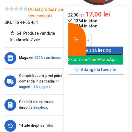
(Acest produs nu a
17,00
lei
22,00
lei
fost evaluat)
1364 în stoc
SKU:
FG-FI-55 464
1364 în stoc
64
Produse vândute
în ultimele 7 zile
ADAUGĂ ÎN COȘ
Magazin
100% românesc
.
Comandă pe WhatsApp
Adaugă la favorite
Cumpără acum și vei primi
comanda în perioada:
11
august
-
13 august
.
Posibilitate de livrare
direct la
Easybox
.
14 zile drept de
retur
.