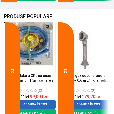
PRODUSE POPULARE
-18%
-10%
Kit instalare GPL cu ceas
Arzator gaz soba teracota
butelie, furtun 1,5m, coliere si
A600, 6 kw, 0.6 mc/h, diametru
cheie de strangere
90 mm
(3)
(2)
99,00
lei
179,20
lei
120,99
lei
200,00
lei
ADAUGĂ ÎN COȘ
ADAUGĂ ÎN COȘ
COMANDĂ PE
COMANDĂ PE