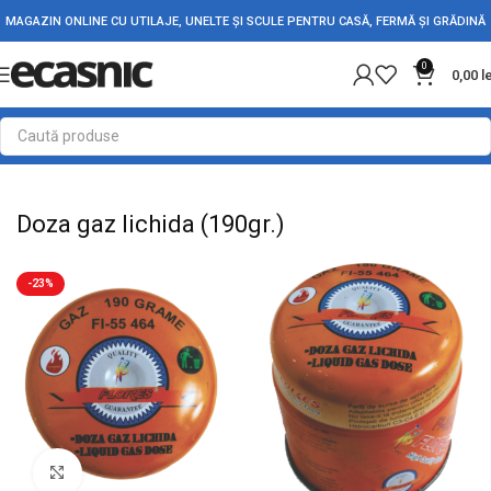
MAGAZIN ONLINE CU UTILAJE, UNELTE ȘI SCULE PENTRU CASĂ, FERMĂ ȘI GRĂDINĂ
0
0,00
l
Prima pagină
Camping
Arzatoare
Doza gaz lichida (190gr.)
-23%
Mărește imaginea