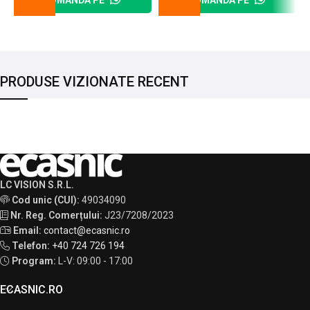
PRODUSE VIZIONATE RECENT
LC VISION S.R.L.
Cod unic (CUI):
49034090
Nr. Reg. Comerțului:
J23/7208/2023
Email:
contact@ecasnic.ro
Telefon:
+40 724 726 194
Program:
L-V: 09:00 - 17:00
ECASNIC.RO