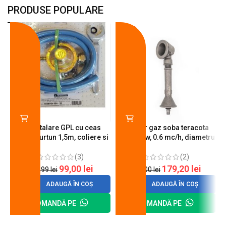
PRODUSE POPULARE
-18%
-10%
Kit instalare GPL cu ceas
Arzator gaz soba teracota
butelie, furtun 1,5m, coliere si
A600, 6 kw, 0.6 mc/h, diametru
cheie de strangere
90 mm
(3)
(2)
99,00
lei
179,20
lei
120,99
lei
200,00
lei
ADAUGĂ ÎN COȘ
ADAUGĂ ÎN COȘ
COMANDĂ PE
COMANDĂ PE