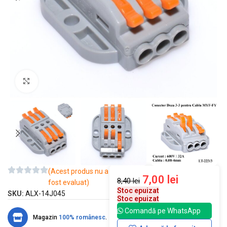
Mărește imaginea
(Acest produs nu a
7,00
lei
8,40
lei
fost evaluat)
Stoc epuizat
SKU:
ALX-14J045
Stoc epuizat
Comandă pe WhatsApp
Magazin
100% românesc
.