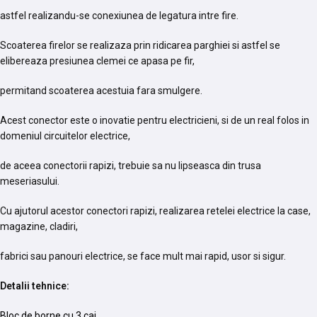
astfel realizandu-se conexiunea de legatura intre fire.
Scoaterea firelor se realizaza prin ridicarea parghiei si astfel se
elibereaza presiunea clemei ce apasa pe fir,
permitand scoaterea acestuia fara smulgere.
Acest conector este o inovatie pentru electricieni, si de un real folos in
domeniul circuitelor electrice,
de aceea conectorii rapizi, trebuie sa nu lipseasca din trusa
meseriasului.
Cu ajutorul acestor conectori rapizi, realizarea retelei electrice la case,
magazine, cladiri,
fabrici sau panouri electrice, se face mult mai rapid, usor si sigur.
Detalii tehnice:
Bloc de borne cu 3 cai