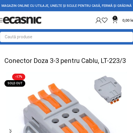
MAGAZIN ONLINE CU UTILAJE, UNELTE ȘI SCULE PENTRU CASĂ, FERMĂ ȘI GRĂDINĂ
0
0,00
l
Prima pagină
Conectica
Reglete si Conectori Electrici
Conector Doza 3-3 pentru Cablu, LT-223/3
-17%
SOLD OUT