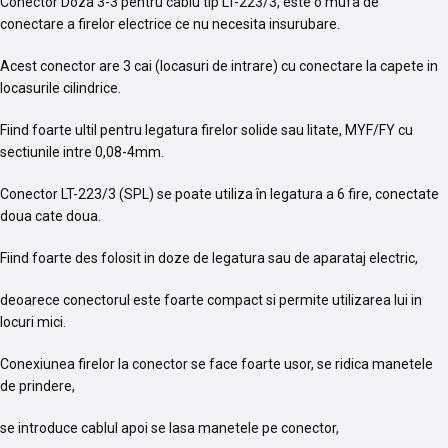
Conector Doza 3-3 pentru cablu tip LT-223/3, este o mufa de
conectare a firelor electrice ce nu necesita insurubare.
Acest conector are 3 cai (locasuri de intrare) cu conectare la capete in
locasurile cilindrice.
Fiind foarte ultil pentru legatura firelor solide sau litate, MYF/FY cu
sectiunile intre 0,08-4mm.
Conector LT-223/3 (SPL) se poate utiliza în legatura a 6 fire, conectate
doua cate doua.
Fiind foarte des folosit in doze de legatura sau de aparataj electric,
deoarece conectorul este foarte compact si permite utilizarea lui in
locuri mici.
Conexiunea firelor la conector se face foarte usor, se ridica manetele
de prindere,
se introduce cablul apoi se lasa manetele pe conector,