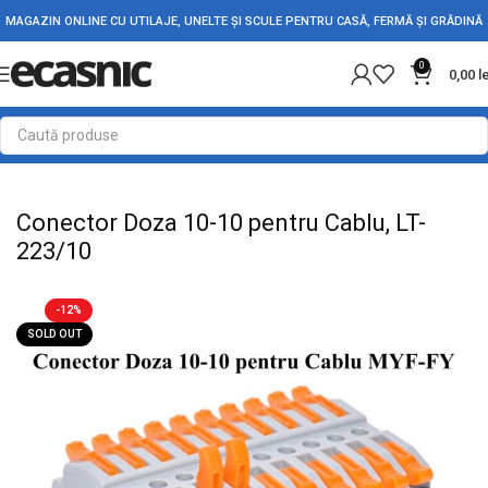
MAGAZIN ONLINE CU UTILAJE, UNELTE ȘI SCULE PENTRU CASĂ, FERMĂ ȘI GRĂDINĂ
0
0,00
l
Prima pagină
Conectica
Reglete si Conectori Electrici
Conector Doza 10-10 pentru Cablu, LT-
223/10
-12%
SOLD OUT