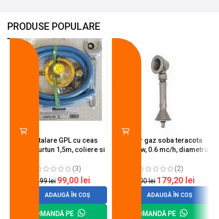
PRODUSE POPULARE
-18%
-10%
Kit instalare GPL cu ceas
Arzator gaz soba teracota
butelie, furtun 1,5m, coliere si
A600, 6 kw, 0.6 mc/h, diametru
cheie de strangere
90 mm
(3)
(2)
99,00
lei
179,20
lei
120,99
lei
200,00
lei
ADAUGĂ ÎN COȘ
ADAUGĂ ÎN COȘ
COMANDĂ PE
COMANDĂ PE