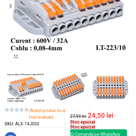
Mărește imaginea
(Acest produs nu a
24,50
lei
27,93
lei
fost evaluat)
Stoc epuizat
SKU:
ALX-14J050
Stoc epuizat
Comandă pe WhatsApp