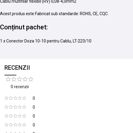
Cablu multifilar flexibil (RV) 0,08-4,0mm2
Acest produs este Fabricat sub standarde: ROHS, CE, CQC
Conținut pachet:
1 x Conector Doza 10-10 pentru Cablu, LT-223/10
RECENZII
0 recenzii
0
0
0
0