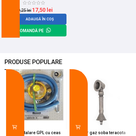
17,50
lei
19,25
lei
ADAUGĂ ÎN COȘ
COMANDĂ PE
PRODUSE POPULARE
-18%
-10%
Kit instalare GPL cu ceas
Arzator gaz soba teracota