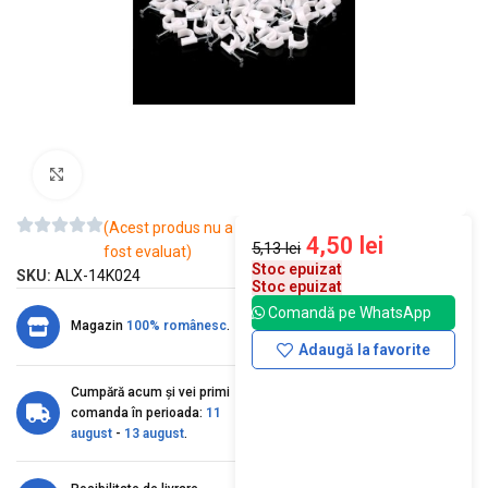
Mărește imaginea
(Acest produs nu a
4,50
lei
5,13
lei
fost evaluat)
Stoc epuizat
SKU:
ALX-14K024
Stoc epuizat
Comandă pe WhatsApp
Magazin
100% românesc
.
Adaugă la favorite
Cumpără acum și vei primi
comanda în perioada:
11
august
-
13 august
.