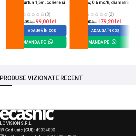
butelie, furtun 1,5m, coliere si
A600, 6 kw, 0.6 mc/h, diametru
cheie de strangere
90 mm
(3)
(2)
99,00
lei
179,20
lei
120,99
lei
200,00
lei
ADAUGĂ ÎN COȘ
ADAUGĂ ÎN COȘ
COMANDĂ PE
COMANDĂ PE
PRODUSE VIZIONATE RECENT
LC VISION S.R.L.
Cod unic (CUI):
49034090