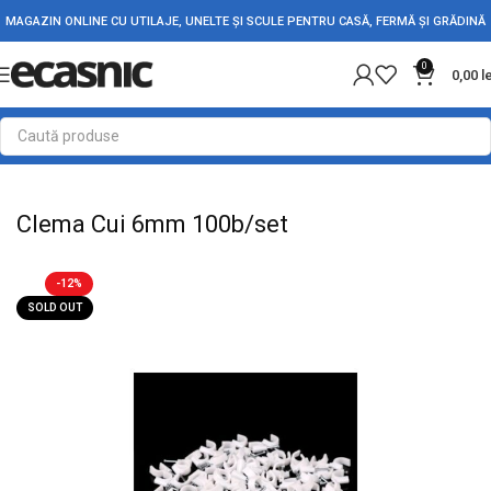
MAGAZIN ONLINE CU UTILAJE, UNELTE ȘI SCULE PENTRU CASĂ, FERMĂ ȘI GRĂDINĂ
0
0,00
l
Prima pagină
Conectica
Bride si coliere de prindere
Clema Cui 6mm 100b/set
-12%
SOLD OUT