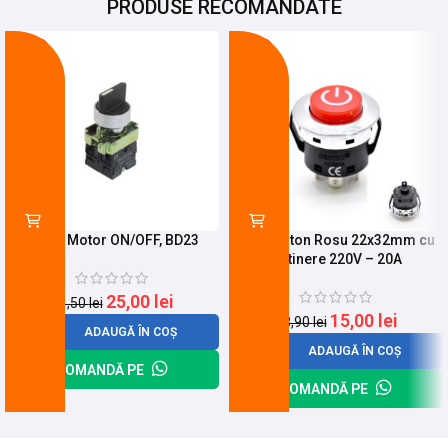
PRODUSE RECOMANDATE
-21%
-21%
Buton Motor ON/OFF, BD23
Push Buton Rosu 22x32mm cu
Retinere 220V – 20A
25,00
lei
31,50
lei
15,00
lei
18,90
lei
ADAUGĂ ÎN COȘ
ADAUGĂ ÎN COȘ
COMANDĂ PE
COMANDĂ PE