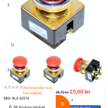
Mărește imaginea
(Acest produs nu a
25,00
lei
28,75
lei
fost evaluat)
SKU:
ALX-6E016
50
Produse vândute