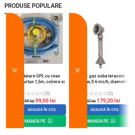
PRODUSE POPULARE
-18%
-10%
Kit instalare GPL cu ceas
Arzator gaz soba teracota
butelie, furtun 1,5m, coliere si
A600, 6 kw, 0.6 mc/h, diametru
cheie de strangere
90 mm
(3)
(2)
99,00
lei
179,20
lei
120,99
lei
200,00
lei
ADAUGĂ ÎN COȘ
ADAUGĂ ÎN COȘ
COMANDĂ PE
COMANDĂ PE