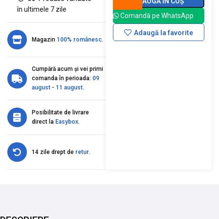
ADAUGĂ ÎN COȘ
în ultimele 7 zile
Comandă pe WhatsApp
Adaugă la favorite
Magazin
100% românesc
.
Cumpără acum și vei primi
comanda în perioada:
09
august
-
11 august
.
Posibilitate de livrare
direct la
Easybox
.
14 zile drept de
retur
.