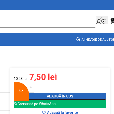
0
AI NEVOIE DE AJUTO
7,50
lei
10,28
lei
ADAUGĂ ÎN COȘ
Comandă pe WhatsApp
Adaugă la favorite