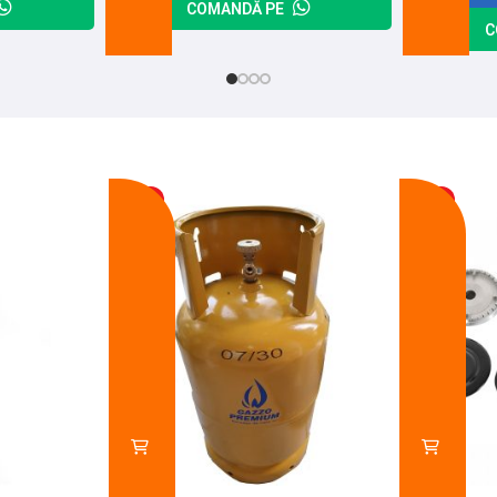
COMANDĂ PE
C
-17%
-14%