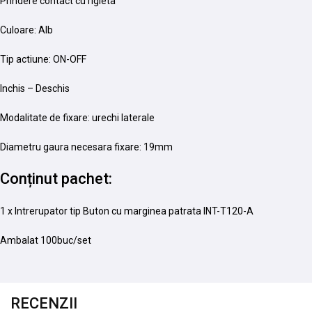
Prindere contact cu rigleta
Culoare: Alb
Tip actiune: ON-OFF
Inchis – Deschis
Modalitate de fixare: urechi laterale
Diametru gaura necesara fixare: 19mm
Conținut pachet:
1 x Intrerupator tip Buton cu marginea patrata INT-T120-A
Ambalat 100buc/set
RECENZII