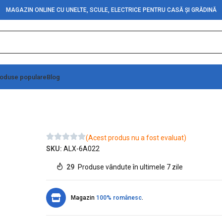
MAGAZIN ONLINE CU UNELTE, SCULE, ELECTRICE PENTRU CASĂ ȘI GRĂDINĂ
oduse populare
Blog
(Acest produs nu a fost evaluat)
SKU:
ALX-6A022
29
Produse vândute în ultimele 7 zile
Magazin
100% românesc
.