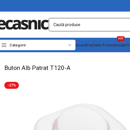
HOT
Categorii
Acasă
Pachete Promoționale
Pr
Prima pagină
Electrice
Intrerupatoare - Butoane
Buton Alb Patrat T120-A
Buton Alb Patrat T120-A
-27%