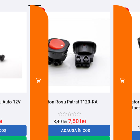
-11%
-9%
u Auto 12V
Buton Rosu Patrat T120-RA
Intrerupator
3 contac
ei
7,50
lei
8,40
lei
4
COȘ
ADAUGĂ ÎN COȘ