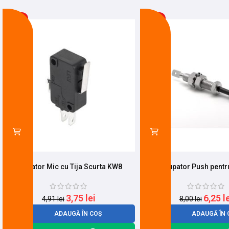
-24%
-22%
Limitator Mic cu Tija Scurta KW8
Intrerupator Push pentr
3,75
lei
6,25
l
4,91
lei
8,00
lei
ADAUGĂ ÎN COȘ
ADAUGĂ ÎN 