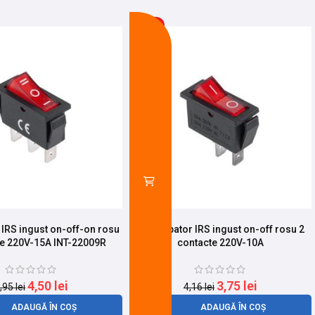
-10%
 IRS ingust on-off-on rosu
Intrerupator IRS ingust on-off rosu 2
te 220V-15A INT-22009R
contacte 220V-10A
4,50
lei
3,75
lei
,95
lei
4,16
lei
ADAUGĂ ÎN COȘ
ADAUGĂ ÎN COȘ