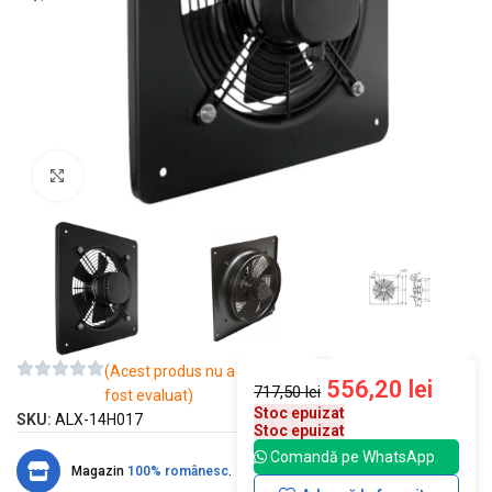
Mărește imaginea
(Acest produs nu a
556,20
lei
717,50
lei
fost evaluat)
Stoc epuizat
SKU:
ALX-14H017
Stoc epuizat
Comandă pe WhatsApp
Magazin
100% românesc
.