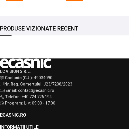
PRODUSE VIZIONATE RECENT
LC VISION S.R.L.
Cod unic (CUI):
49034090
Nr. Reg. Comerțului:
J23/7208/2023
Email:
contact@ecasnic.ro
Telefon:
+40 724 726 194
Program:
L-V: 09:00 - 17:00
ECASNIC.RO
INFORMAȚII UTILE