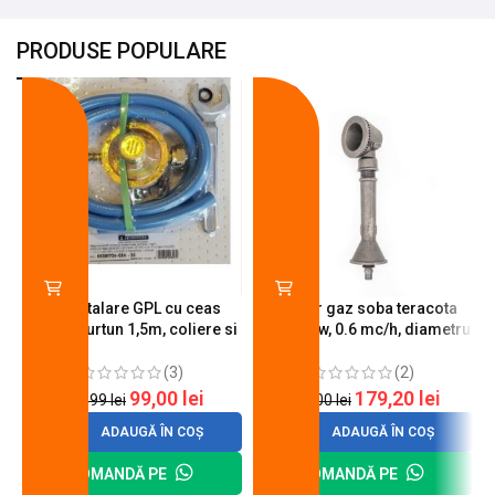
PRODUSE POPULARE
-18%
-10%
Kit instalare GPL cu ceas
Arzator gaz soba teracota
butelie, furtun 1,5m, coliere si
A600, 6 kw, 0.6 mc/h, diametru
cheie de strangere
90 mm
(3)
(2)
99,00
lei
179,20
lei
120,99
lei
200,00
lei
ADAUGĂ ÎN COȘ
ADAUGĂ ÎN COȘ
COMANDĂ PE
COMANDĂ PE