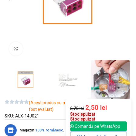
Mărește imaginea
(Acest produs nu a
2,50
lei
2,75
lei
fost evaluat)
Stoc epuizat
SKU:
ALX-14J021
Stoc epuizat
Comandă pe WhatsApp
Magazin
100% românesc
.