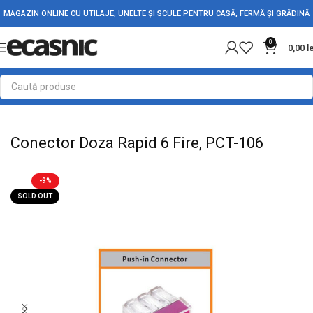
MAGAZIN ONLINE CU UTILAJE, UNELTE ȘI SCULE PENTRU CASĂ, FERMĂ ȘI GRĂDINĂ
0
0,00
l
Prima pagină
Conectica
Reglete si Conectori Electrici
Conector Doza Rapid 6 Fire, PCT-106
-9%
SOLD OUT