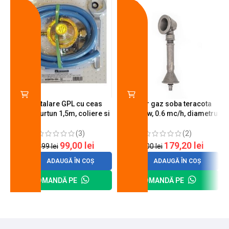
-18%
-10%
Kit instalare GPL cu ceas
Arzator gaz soba teracota
butelie, furtun 1,5m, coliere si
A600, 6 kw, 0.6 mc/h, diametru
cheie de strangere
90 mm
(3)
(2)
99,00
lei
179,20
lei
120,99
lei
200,00
lei
ADAUGĂ ÎN COȘ
ADAUGĂ ÎN COȘ
COMANDĂ PE
COMANDĂ PE