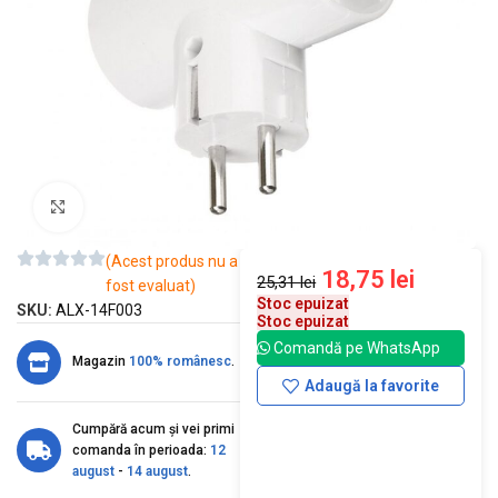
Mărește imaginea
(Acest produs nu a
18,75
lei
25,31
lei
fost evaluat)
Stoc epuizat
SKU:
ALX-14F003
Stoc epuizat
Comandă pe WhatsApp
Magazin
100% românesc
.
Adaugă la favorite
Cumpără acum și vei primi
comanda în perioada:
12
august
-
14 august
.