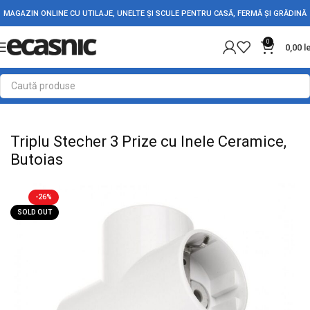
MAGAZIN ONLINE CU UTILAJE, UNELTE ȘI SCULE PENTRU CASĂ, FERMĂ ȘI GRĂDINĂ
0
0,00
l
Prima pagină
Conectica
Prize, prelungitoare, stechere
Triplu Stecher 3 Prize cu Inele Ceramice,
Butoias
-26%
SOLD OUT