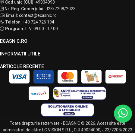
Cod unic (CUI):
49034090
Nr. Reg. Comerțului:
J23/7208/2023
Email:
contact@ecasnic.ro
Telefon:
+40 724 726 194
Program:
L-V: 09:00 - 17:00
ECASNIC.RO
INFORMAȚII UTILE
ARTICOLE RECENTE
Toate drepturile rezervate - ECASNIC © 2026. Acest site este
administrat de către LC VISION S.R.L., CUI 49034090, J23/7208/2023