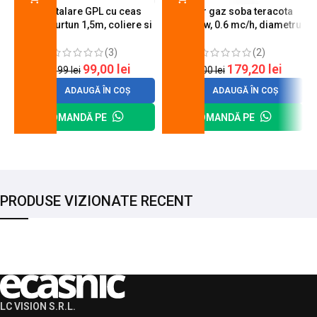
Kit instalare GPL cu ceas
Arzator gaz soba teracota
butelie, furtun 1,5m, coliere si
A600, 6 kw, 0.6 mc/h, diametru
cheie de strangere
90 mm
(3)
(2)
99,00
lei
179,20
lei
120,99
lei
200,00
lei
ADAUGĂ ÎN COȘ
ADAUGĂ ÎN COȘ
COMANDĂ PE
COMANDĂ PE
PRODUSE VIZIONATE RECENT
LC VISION S.R.L.