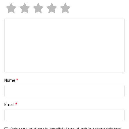
*
Nume
*
Email