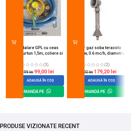
Kit instalare GPL cu ceas
Arzator gaz soba teracota
butelie, furtun 1,5m, coliere si
A600, 6 kw, 0.6 mc/h, diametru
cheie de strangere
90 mm
(3)
(2)
99,00
lei
179,20
lei
120,99
lei
200,00
lei
ADAUGĂ ÎN COȘ
ADAUGĂ ÎN COȘ
COMANDĂ PE
COMANDĂ PE
PRODUSE VIZIONATE RECENT