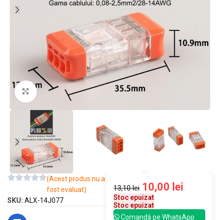
Mărește imaginea
(Acest produs nu a
10,00
lei
13,10
lei
fost evaluat)
Stoc epuizat
SKU:
ALX-14J077
Stoc epuizat
Comandă pe WhatsApp