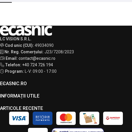
LC VISION S.R.L.
Cod unic (CUI):
49034090
Nr. Reg. Comerțului:
J23/7208/2023
Email:
contact@ecasnic.ro
Telefon:
+40 724 726 194
Program:
L-V: 09:00 - 17:00
ECASNIC.RO
INFORMAȚII UTILE
ARTICOLE RECENTE