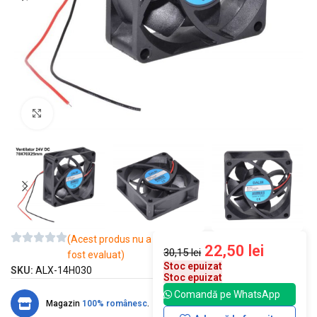
Mărește imaginea
(Acest produs nu a
22,50
lei
30,15
lei
fost evaluat)
Stoc epuizat
SKU:
ALX-14H030
Stoc epuizat
Comandă pe WhatsApp
Magazin
100% românesc
.