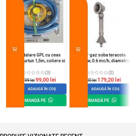
Kit instalare GPL cu ceas
Arzator gaz soba teracota
butelie, furtun 1,5m, coliere si
A600, 6 kw, 0.6 mc/h, diametru
cheie de strangere
90 mm
(3)
(2)
99,00
lei
179,20
lei
120,99
lei
200,00
lei
ADAUGĂ ÎN COȘ
ADAUGĂ ÎN COȘ
COMANDĂ PE
COMANDĂ PE