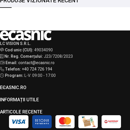
PRODUSE VIZIONATE RECENT
LC VISION S.R.L.
Cod unic (CUI):
49034090
Nr. Reg. Comerțului:
J23/7208/2023
Email:
contact@ecasnic.ro
Telefon:
+40 724 726 194
Program:
L-V: 09:00 - 17:00
ECASNIC.RO
INFORMAȚII UTILE
ARTICOLE RECENTE