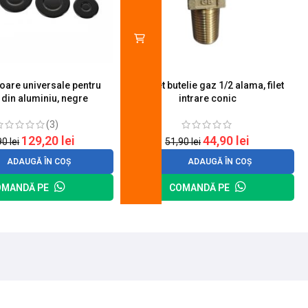
toare universale pentru
Robinet butelie gaz 1/2 alama, filet
S
 din aluminiu, negre
intrare conic
(3)
129,20
lei
44,90
lei
90
lei
51,90
lei
ADAUGĂ ÎN COȘ
ADAUGĂ ÎN COȘ
OMANDĂ PE
COMANDĂ PE