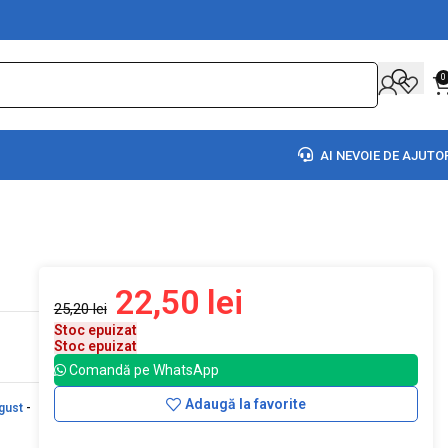
0
AI NEVOIE DE AJUTO
22,50
lei
25,20
lei
Stoc epuizat
Stoc epuizat
Comandă pe WhatsApp
Adaugă la favorite
gust
-