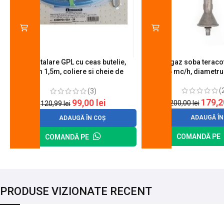
Kit instalare GPL cu ceas butelie,
Arzator gaz soba teracot
furtun 1,5m, coliere si cheie de
0.6 mc/h, diametr
strangere
(
(3)
179,
99,00
lei
200,00
lei
120,99
lei
ADAUGĂ ÎN
ADAUGĂ ÎN COȘ
COMANDĂ PE
COMANDĂ PE
PRODUSE VIZIONATE RECENT