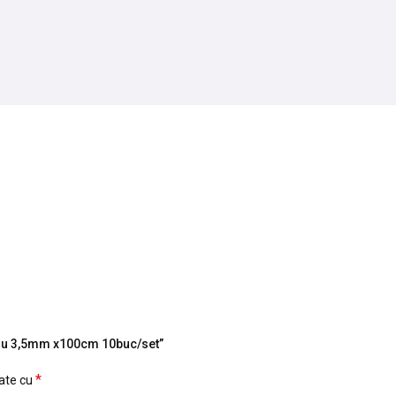
egru 3,5mm x100cm 10buc/set”
*
cate cu