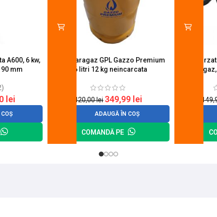
a A600, 6 kw,
Butelie aragaz GPL Gazzo Premium
Set 4 arza
u 90 mm
26 litri 12 kg neincarcata
aragaz,
2)
20
lei
349,99
lei
420,00
lei
149,
 COȘ
ADAUGĂ ÎN COȘ
COMANDĂ PE
C