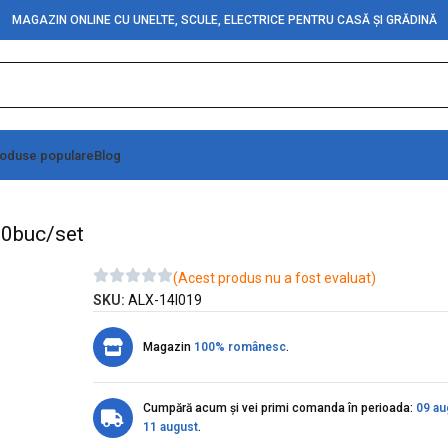
MAGAZIN ONLINE CU UNELTE, SCULE, ELECTRICE PENTRU CASĂ ȘI GRĂDINĂ
oduse populare
Blog
0cm 10buc/set
0buc/set
(Acest produs nu a fost evaluat)
SKU:
ALX-14I019
Magazin
100% românesc
.
Cumpără acum și vei primi comanda în perioada:
09 au
11 august
.