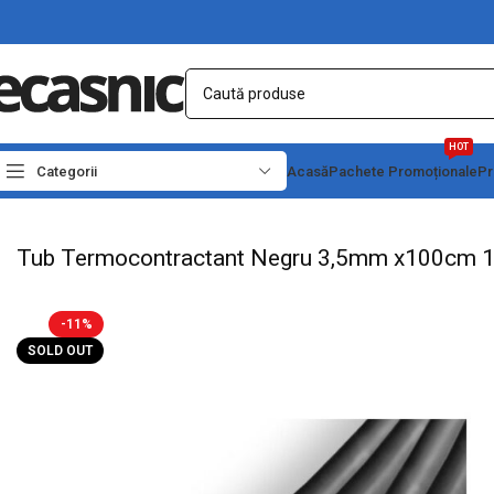
HOT
Categorii
Acasă
Pachete Promoționale
Pr
Prima pagină
Conectica
Tub Termo
Tub Termocontractant Negru 3,5mm x10
Tub Termocontractant Negru 3,5mm x100cm 1
-11%
SOLD OUT