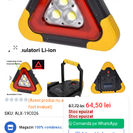
Mărește imaginea
(Acest produs nu a
64,50
lei
87,72
lei
fost evaluat)
Stoc epuizat
SKU:
ALX-19C026
Stoc epuizat
Comandă pe WhatsApp
Magazin
100% românesc
.