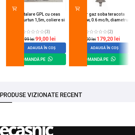
Kit instalare GPL cu ceas
Arzator gaz soba teracota
butelie, furtun 1,5m, coliere si
A600, 6 kw, 0.6 mc/h, diametru
cheie de strangere
90 mm
(3)
(2)
99,00
lei
179,20
lei
120,99
lei
200,00
lei
ADAUGĂ ÎN COȘ
ADAUGĂ ÎN COȘ
COMANDĂ PE
COMANDĂ PE
PRODUSE VIZIONATE RECENT