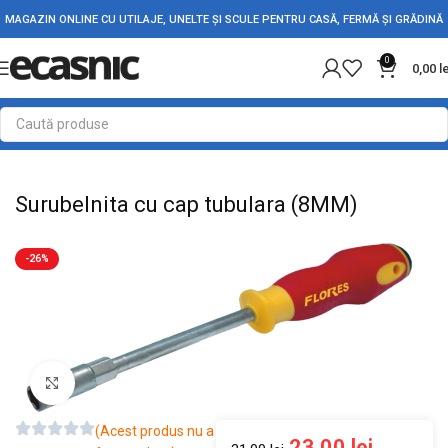
MAGAZIN ONLINE CU UTILAJE, UNELTE ȘI SCULE PENTRU CASĂ, FERMĂ ȘI GRĂDINĂ
0
0,00
l
Prima pagină
Scule - Unelte
Surubelnite & Creioane Tensiune
Surubelnita cu cap tubulara (8MM)
-26%
Mărește imaginea
(Acest produs nu a
23,00
lei