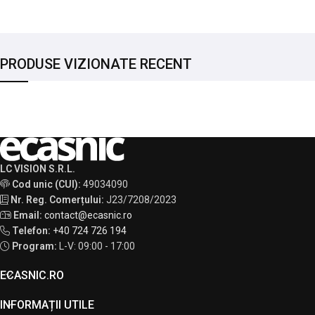
PRODUSE VIZIONATE RECENT
LC VISION S.R.L.
Cod unic (CUI):
49034090
Nr. Reg. Comerțului:
J23/7208/2023
Email:
contact@ecasnic.ro
Telefon:
+40 724 726 194
Program:
L-V: 09:00 - 17:00
ECASNIC.RO
INFORMAȚII UTILE