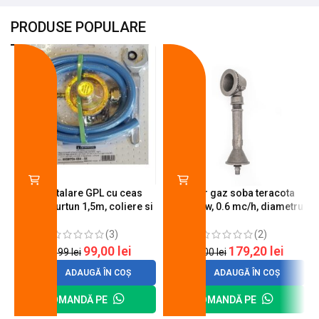
PRODUSE POPULARE
-18%
-10%
Kit instalare GPL cu ceas
Arzator gaz soba teracota
butelie, furtun 1,5m, coliere si
A600, 6 kw, 0.6 mc/h, diametru
cheie de strangere
90 mm
(3)
(2)
99,00
lei
179,20
lei
120,99
lei
200,00
lei
ADAUGĂ ÎN COȘ
ADAUGĂ ÎN COȘ
COMANDĂ PE
COMANDĂ PE