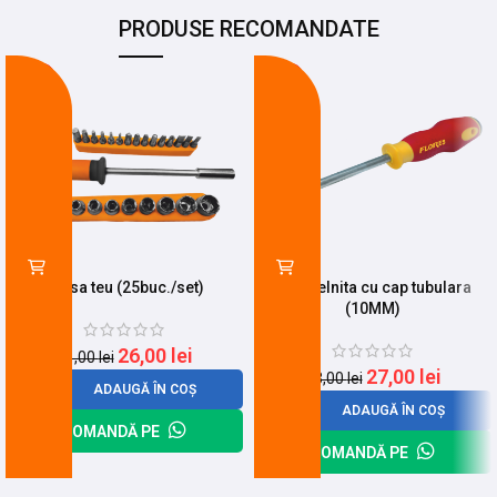
PRODUSE RECOMANDATE
-16%
-18%
Trusa teu (25buc./set)
Surubelnita cu cap tubulara
(10MM)
26,00
lei
31,00
lei
27,00
lei
33,00
lei
ADAUGĂ ÎN COȘ
ADAUGĂ ÎN COȘ
COMANDĂ PE
COMANDĂ PE