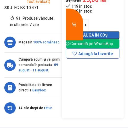
31,00
lei
fost evaluat)
119 în stoc
SKU:
FG-FS-10 471
119 în stoc
91
Produse vândute
în ultimele 7 zile
ADAUGĂ ÎN COȘ
Magazin
100% românesc
.
Comandă pe WhatsApp
Adaugă la favorite
Cumpără acum și vei primi
comanda în perioada:
09
august
-
11 august
.
Posibilitate de livrare
direct la
Easybox
.
14 zile drept de
retur
.