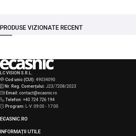
PRODUSE VIZIONATE RECENT
LC VISION S.R.L.
Cod unic (CUI):
49034090
Nr. Reg. Comerțului:
J23/7208/2023
Email:
contact@ecasnic.ro
Telefon:
+40 724 726 194
Program:
L-V: 09:00 - 17:00
ECASNIC.RO
INFORMAȚII UTILE