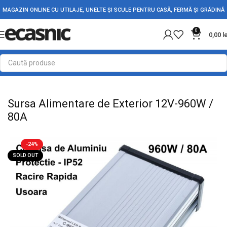
MAGAZIN ONLINE CU UTILAJE, UNELTE ȘI SCULE PENTRU CASĂ, FERMĂ ȘI GRĂDINĂ
0
0,00
l
Prima pagină
Electrice
Alimentatoare-Transformatoare
Sursa Alimentare de Exterior 12V-960W /
80A
-24%
SOLD OUT