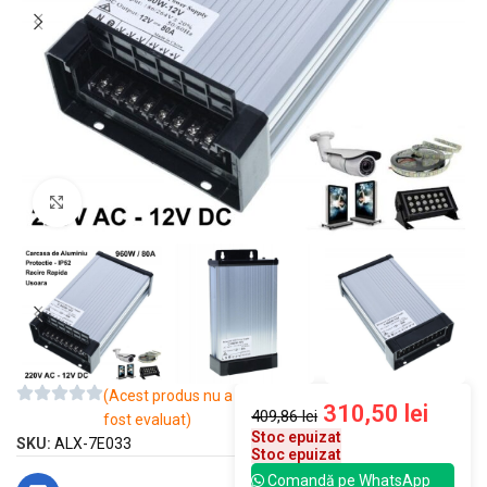
Mărește imaginea
(Acest produs nu a
310,50
lei
409,86
lei
fost evaluat)
Stoc epuizat
SKU:
ALX-7E033
Stoc epuizat
Comandă pe WhatsApp