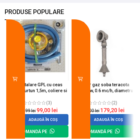
PRODUSE POPULARE
-18%
-10%
Kit instalare GPL cu ceas
Arzator gaz soba teracota
butelie, furtun 1,5m, coliere si
A600, 6 kw, 0.6 mc/h, diametru
cheie de strangere
90 mm
(3)
(2)
99,00
lei
179,20
lei
120,99
lei
200,00
lei
ADAUGĂ ÎN COȘ
ADAUGĂ ÎN COȘ
COMANDĂ PE
COMANDĂ PE