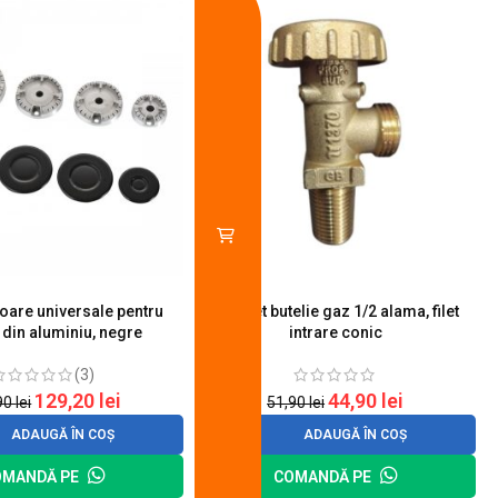
toare universale pentru
Robinet butelie gaz 1/2 alama, filet
S
 din aluminiu, negre
intrare conic
(3)
129,20
lei
44,90
lei
90
lei
51,90
lei
ADAUGĂ ÎN COȘ
ADAUGĂ ÎN COȘ
OMANDĂ PE
COMANDĂ PE