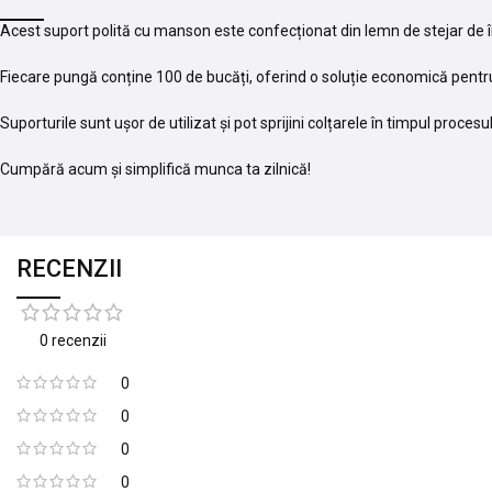
Acest suport polită cu manson este confecționat din lemn de stejar de în
Fiecare pungă conține 100 de bucăți, oferind o soluție economică pentru
Suporturile sunt ușor de utilizat și pot sprijini colțarele în timpul proces
Cumpără acum și simplifică munca ta zilnică!
RECENZII
0 recenzii
0
0
0
0