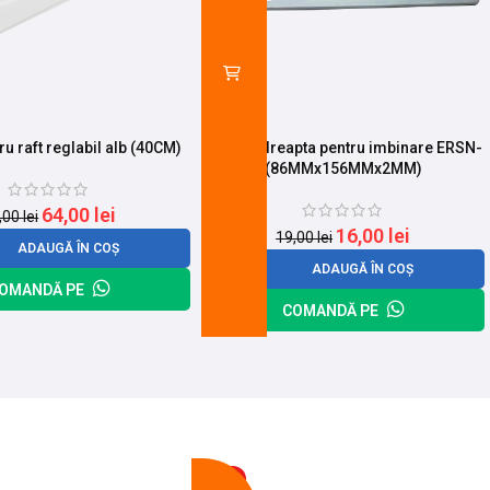
ru raft reglabil alb (40CM)
Placuta dreapta pentru imbinare ERSN-
(86MMx156MMx2MM)
64,00
lei
,00
lei
16,00
lei
19,00
lei
ADAUGĂ ÎN COȘ
ADAUGĂ ÎN COȘ
OMANDĂ PE
COMANDĂ PE
-13%