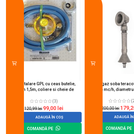
Kit instalare GPL cu ceas butelie,
Arzator gaz soba teracot
furtun 1,5m, coliere si cheie de
0.6 mc/h, diametr
strangere
(
(3)
179,
99,00
lei
200,00
lei
120,99
lei
ADAUGĂ ÎN
ADAUGĂ ÎN COȘ
COMANDĂ PE
COMANDĂ PE