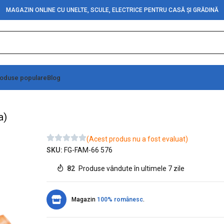
MAGAZIN ONLINE CU UNELTE, SCULE, ELECTRICE PENTRU CASĂ ȘI GRĂDINĂ
oduse populare
Blog
a)
a)
(Acest produs nu a fost evaluat)
SKU:
FG-FAM-66 576
82
Produse vândute în ultimele 7 zile
Magazin
100% românesc
.