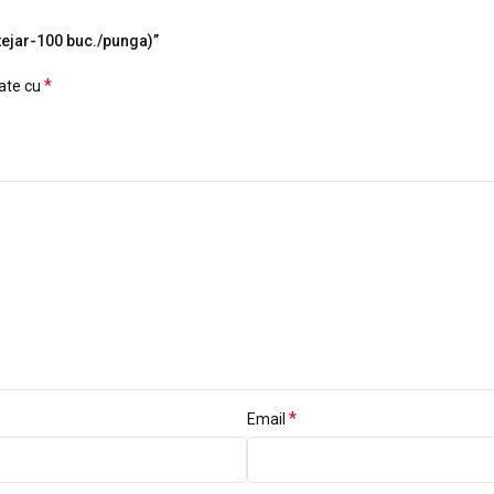
stejar-100 buc./punga)”
*
cate cu
*
Email