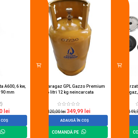
a A600, 6 kw,
Butelie aragaz GPL Gazzo Premium
Set 4 arza
u 90 mm
26 litri 12 kg neincarcata
aragaz,
2)
20
lei
349,99
lei
420,00
lei
149,
 COȘ
ADAUGĂ ÎN COȘ
COMANDĂ PE
C