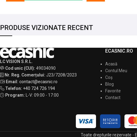
PRODUSE VIZIONATE RECENT
ECASNIC.RO
LC VISION S.R.L.
Acasă
Cod unic (CUI):
49034090
Contul Meu
Nr. Reg. Comerțului:
J23/7208/2023
Coș
Email:
contact@ecasnic.ro
Blog
Telefon:
+40 724 726 194
Favorite
Program:
L-V: 09:00 - 17:00
Contact
Toate drepturile rezervate -