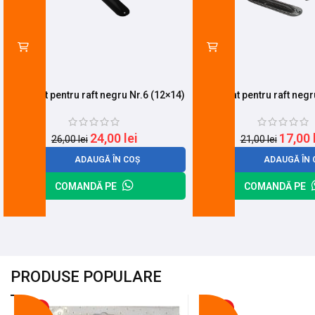
Suport lat pentru raft negru Nr.6 (12×14)
Suport lat pentru raft negr
24,00
lei
17,00
26,00
lei
21,00
lei
ADAUGĂ ÎN COȘ
ADAUGĂ ÎN 
COMANDĂ PE
COMANDĂ PE
PRODUSE POPULARE
-18%
-10%