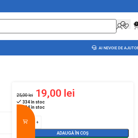
0
AI NEVOIE DE AJUTO
19,00
lei
25,00
lei
334 în stoc
334 în stoc
ADAUGĂ ÎN COȘ