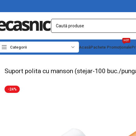
HOT
Categorii
Acasă
Pachete Promoționale
Pr
Prima pagină
Suporturi
Colțare
Suport polita cu manson (stejar-100 buc./pung
Suport polita cu manson (stejar-100 buc./pung
-24%