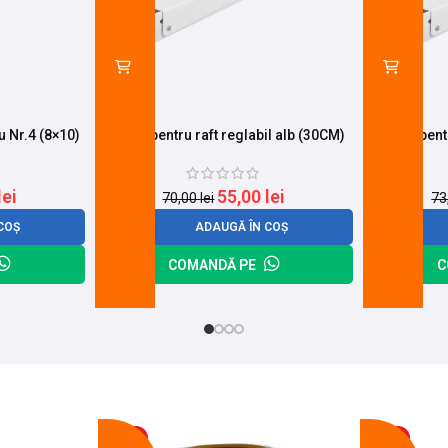
u Nr.4 (8×10)
Suport pentru raft reglabil alb (30CM)
Suport pent
lei
55,00
lei
70,00
lei
73
COȘ
ADAUGĂ ÎN COȘ
COMANDĂ PE
C
-17%
-14%