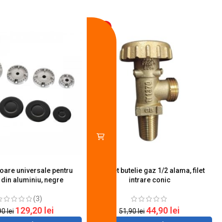
-13%
toare universale pentru
Robinet butelie gaz 1/2 alama, filet
S
 din aluminiu, negre
intrare conic
(3)
129,20
lei
44,90
lei
90
lei
51,90
lei