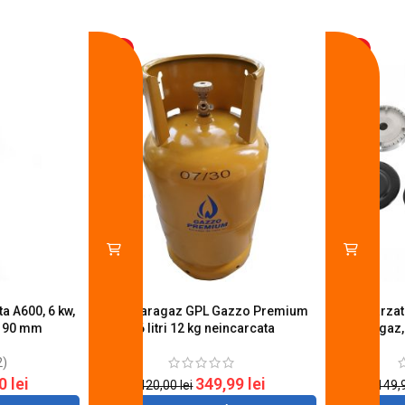
-17%
-14%
a A600, 6 kw,
Butelie aragaz GPL Gazzo Premium
Set 4 arza
u 90 mm
26 litri 12 kg neincarcata
aragaz,
2)
20
lei
349,99
lei
420,00
lei
149,