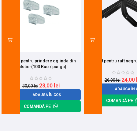
Suport pentru prindere oglinda din
Suport lat pentru raft negr
palstic-(100 Buc./ punga)
24,00
26,00
lei
23,00
lei
30,00
lei
ADAUGĂ ÎN 
ADAUGĂ ÎN COȘ
COMANDĂ PE
COMANDĂ PE