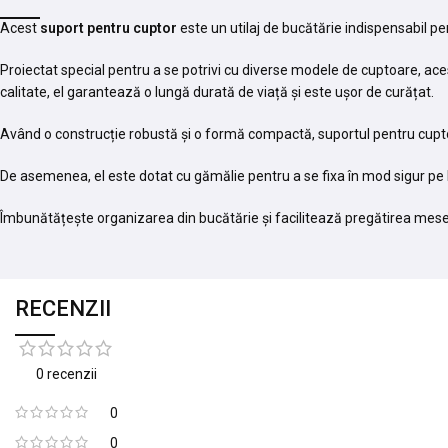
Acest
suport pentru cuptor
este un utilaj de bucătărie indispensabil pe
Proiectat special pentru a se potrivi cu diverse modele de cuptoare, acest
calitate, el garantează o lungă durată de viață și este ușor de curățat.
Având o construcție robustă și o formă compactă, suportul pentru cuptor 
De asemenea, el este dotat cu gămălie pentru a se fixa în mod sigur pe ba
Îmbunătățește organizarea din bucătărie și facilitează pregătirea mesei c
RECENZII
0 recenzii
0
0