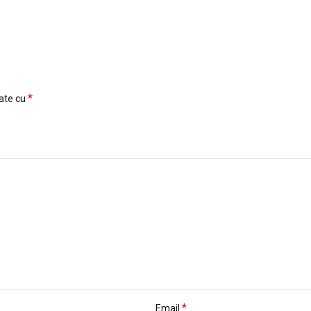
*
cate cu
*
Email