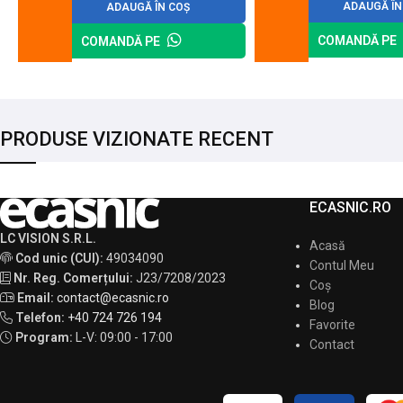
ADAUGĂ ÎN
ADAUGĂ ÎN COȘ
COMANDĂ PE
COMANDĂ PE
PRODUSE VIZIONATE RECENT
ECASNIC.RO
LC VISION S.R.L.
Acasă
Cod unic (CUI):
49034090
Contul Meu
Nr. Reg. Comerțului:
J23/7208/2023
Coș
Email:
contact@ecasnic.ro
Blog
Telefon:
+40 724 726 194
Favorite
Program:
L-V: 09:00 - 17:00
Contact