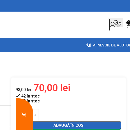
0
AI NEVOIE DE AJUTO
70,00
lei
93,00
lei
42 în stoc
42 în stoc
ADAUGĂ ÎN COȘ