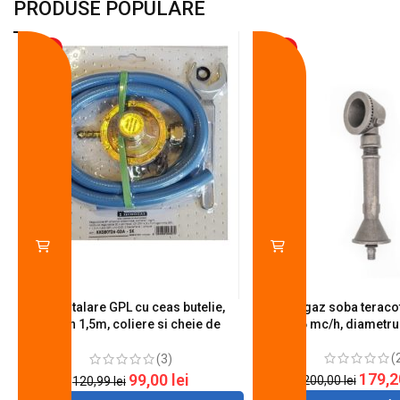
PRODUSE POPULARE
-18%
-10%
Kit instalare GPL cu ceas butelie,
Arzator gaz soba teracot
furtun 1,5m, coliere si cheie de
0.6 mc/h, diametr
strangere
(
(3)
179,
99,00
lei
200,00
lei
120,99
lei