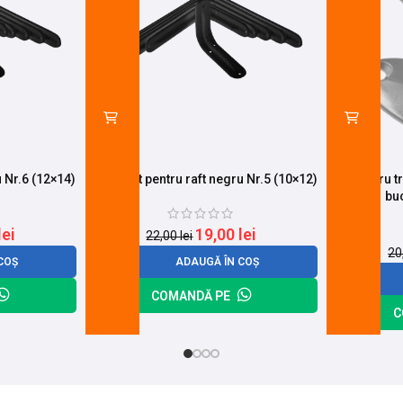
u Nr.6 (12×14)
Suport lat pentru raft negru Nr.5 (10×12)
Teu pentru t
bu
lei
19,00
lei
22,00
lei
20
COȘ
ADAUGĂ ÎN COȘ
COMANDĂ PE
C