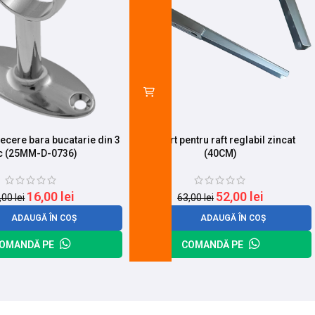
recere bara bucatarie din 3
Suport pentru raft reglabil zincat
c (25MM-D-0736)
(40CM)
16,00
lei
52,00
lei
,00
lei
63,00
lei
ADAUGĂ ÎN COȘ
ADAUGĂ ÎN COȘ
OMANDĂ PE
COMANDĂ PE