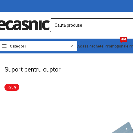
HOT
Categorii
Acasă
Pachete Promoționale
Pr
Prima pagină
Suporturi
Colțare
Suport pentru cuptor
Suport pentru cuptor
-25%