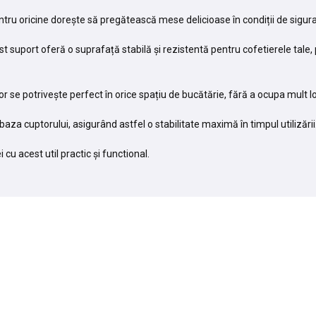
ntru oricine dorește să pregătească mese delicioase în condiții de sigura
 suport oferă o suprafață stabilă și rezistentă pentru cofetierele tale, p
se potrivește perfect în orice spațiu de bucătărie, fără a ocupa mult lo
za cuptorului, asigurând astfel o stabilitate maximă în timpul utilizării
u acest util practic și functional.