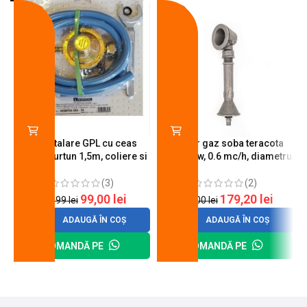
-18%
-10%
Kit instalare GPL cu ceas
Arzator gaz soba teracota
butelie, furtun 1,5m, coliere si
A600, 6 kw, 0.6 mc/h, diametru
cheie de strangere
90 mm
(3)
(2)
99,00
lei
179,20
lei
120,99
lei
200,00
lei
ADAUGĂ ÎN COȘ
ADAUGĂ ÎN COȘ
COMANDĂ PE
COMANDĂ PE