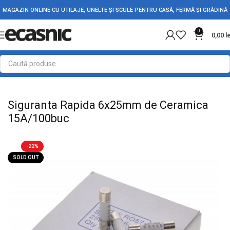
MAGAZIN ONLINE CU UTILAJE, UNELTE ȘI SCULE PENTRU CASĂ, FERMĂ ȘI GRĂDINĂ
0
0,00
l
Prima pagină
Electrice
Termostate & Protectii
Siguranta Rapida 6x25mm de Ceramica
15A/100buc
-22%
SOLD OUT