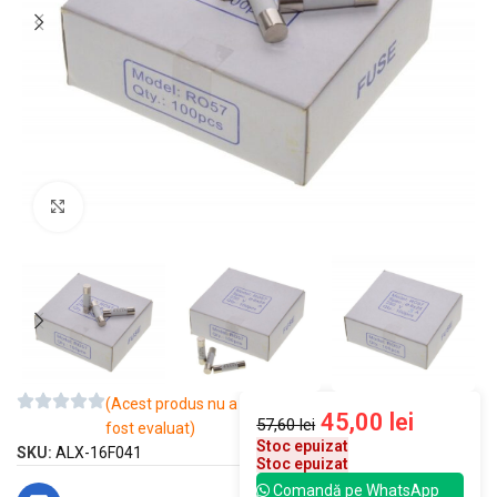
Mărește imaginea
(Acest produs nu a
45,00
lei
57,60
lei
fost evaluat)
Stoc epuizat
SKU:
ALX-16F041
Stoc epuizat
Comandă pe WhatsApp