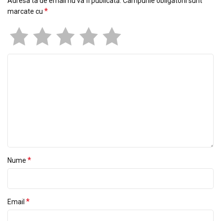
Adresa ta de email nu va fi publicată.
Câmpurile obligatorii sunt
*
marcate cu
*
Nume
*
Email