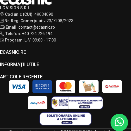
LC VISION S.R.L.
Cod unic (CUI):
49034090
Nr. Reg. Comerțului:
J23/7208/2023
Email:
contact@ecasnic.ro
Telefon:
+40 724 726 194
Program:
L-V: 09:00 - 17:00
ECASNIC.RO
INFORMAȚII UTILE
ARTICOLE RECENTE