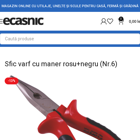
MAGAZIN ONLINE CU UTILAJE, UNELTE ȘI SCULE PENTRU CASĂ, FERMĂ ȘI GRĂDINĂ
0
0,00
l
Prima pagină
Scule - Unelte
Clesti & Patenti
Sfic varf cu maner rosu+negru (Nr.6)
-13%