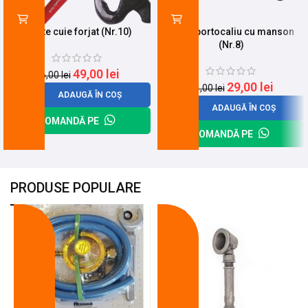
Cleste cuie forjat (Nr.10)
Mops portocaliu cu manson
(Nr.8)
49,00
lei
56,00
lei
29,00
lei
34,00
lei
ADAUGĂ ÎN COȘ
ADAUGĂ ÎN COȘ
COMANDĂ PE
COMANDĂ PE
PRODUSE POPULARE
-18%
-10%