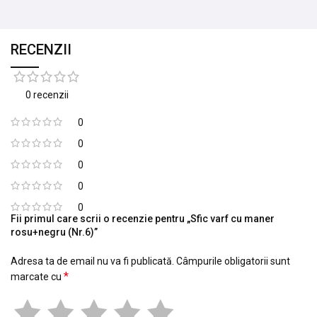
RECENZII
0 recenzii
0
0
0
0
0
Fii primul care scrii o recenzie pentru „Sfic varf cu maner
rosu+negru (Nr.6)”
Adresa ta de email nu va fi publicată.
Câmpurile obligatorii sunt
*
marcate cu