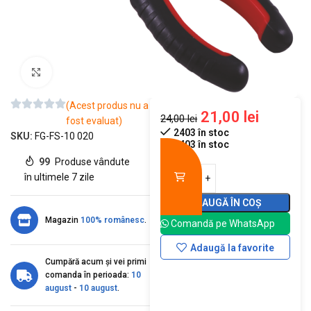
Mărește imaginea
(Acest produs nu a
21,00
lei
24,00
lei
fost evaluat)
2403 în stoc
SKU:
FG-FS-10 020
2403 în stoc
99
Produse vândute
în ultimele 7 zile
ADAUGĂ ÎN COȘ
Magazin
100% românesc
.
Comandă pe WhatsApp
Adaugă la favorite
Cumpără acum și vei primi
comanda în perioada:
10
august
-
10 august
.