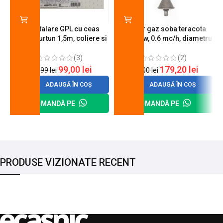
Kit instalare GPL cu ceas
Arzator gaz soba teracota
butelie, furtun 1,5m, coliere si
A600, 6 kw, 0.6 mc/h, diametru
cheie de strangere
90 mm
(3)
(2)
99,00
lei
179,20
lei
120,99
lei
200,00
lei
ADAUGĂ ÎN COȘ
ADAUGĂ ÎN COȘ
COMANDĂ PE
COMANDĂ PE
PRODUSE VIZIONATE RECENT