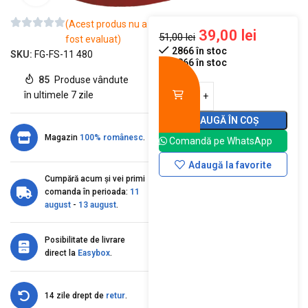
(Acest produs nu a
39,00
lei
51,00
lei
fost evaluat)
2866 în stoc
SKU:
FG-FS-11 480
2866 în stoc
85
Produse vândute
în ultimele 7 zile
ADAUGĂ ÎN COȘ
Magazin
100% românesc
.
Comandă pe WhatsApp
Adaugă la favorite
Cumpără acum și vei primi
comanda în perioada:
11
august
-
13 august
.
Posibilitate de livrare
direct la
Easybox
.
14 zile drept de
retur
.