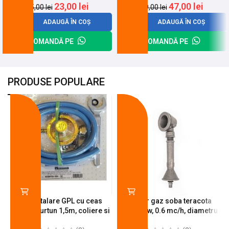
23,00
lei
47,00
lei
25,00
lei
59,00
lei
ADAUGĂ ÎN COȘ
ADAUGĂ ÎN COȘ
COMANDĂ PE
COMANDĂ PE
PRODUSE POPULARE
-18%
-10%
Kit instalare GPL cu ceas
Arzator gaz soba teracota
butelie, furtun 1,5m, coliere si
A600, 6 kw, 0.6 mc/h, diametru
cheie de strangere
90 mm