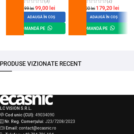
(3)
(2)
99,00
lei
179,20
lei
120,99
lei
200,00
lei
ADAUGĂ ÎN COȘ
ADAUGĂ ÎN COȘ
COMANDĂ PE
COMANDĂ PE
PRODUSE VIZIONATE RECENT
LC VISION S.R.L.
Cod unic (CUI):
49034090
Nr. Reg. Comerțului:
J23/7208/2023
Email:
contact@ecasnic.ro