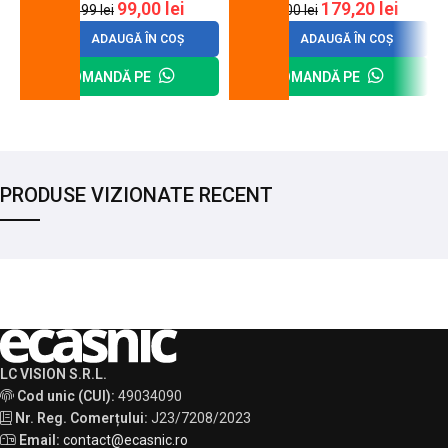
99,00
lei
179,20
lei
120,99
lei
200,00
lei
ADAUGĂ ÎN COȘ
ADAUGĂ ÎN COȘ
COMANDĂ PE
COMANDĂ PE
PRODUSE VIZIONATE RECENT
LC VISION S.R.L.
Cod unic (CUI):
49034090
Nr. Reg. Comerțului:
J23/7208/2023
Email:
contact@ecasnic.ro