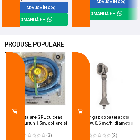
ADAUGĂ ÎN COȘ
ADAUGĂ ÎN COȘ
COMANDĂ PE
COMANDĂ PE
PRODUSE POPULARE
-18%
-10%
Kit instalare GPL cu ceas
Arzator gaz soba teracota
butelie, furtun 1,5m, coliere si
A600, 6 kw, 0.6 mc/h, diametru
cheie de strangere
90 mm
(3)
(2)