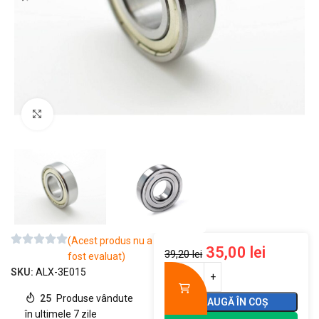
Mărește imaginea
(Acest produs nu a
35,00
lei
39,20
lei
fost evaluat)
SKU:
ALX-3E015
25
Produse vândute
ADAUGĂ ÎN COȘ
în ultimele 7 zile