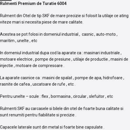
Rulmenti Premium de Turatie 6004
Rulment din Otel de tip SKF de mare precizie si folosit la utilaje ce ating
viteze mari si necesita piese de mare calitate.
Acestea se pot folosi in domeniul industrial , casnic , auto-moto ,
maritim , unelte , etc
In domeniul industrial dupa cod la aparate ca : masinari industriale ,
motoare electrice , pompe de presiune , utilaje de productie , masini de
injectie , motoare de compresoare .
La aparate casnice ca : masini de spalat , pompe de apa, hidrofoare ,
rasnite de cafea , uscatoare de rufe , etc .
Pentru unelte – scule : flex , bormasina , circular , slefuitor , etc
Rulmenti SKF au carcasele si bilele din otel de foarte buna calitate si
sunt renumiti pentru fiabilitate si precizie .
Capacele laterale sunt din metal si foarte bine capsulate .