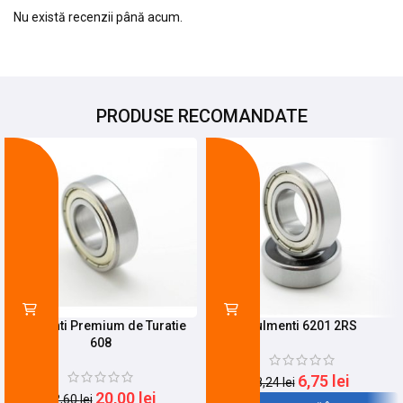
Nu există recenzii până acum.
PRODUSE RECOMANDATE
-12%
-18%
Rulmenti Premium de Turatie
Rulmenti 6201 2RS
608
6,75
lei
8,24
lei
20,00
lei
22,60
lei